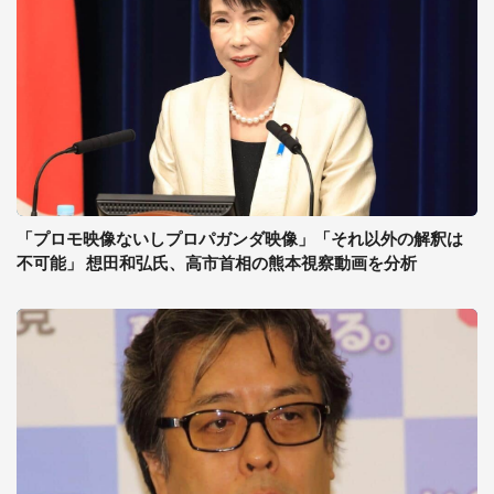
「プロモ映像ないしプロパガンダ映像」「それ以外の解釈は
不可能」 想田和弘氏、高市首相の熊本視察動画を分析