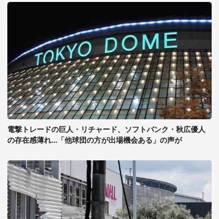
電撃トレードの巨人・リチャード、ソフトバンク・秋広優人
の存在感薄れ...「他球団の方が出場機会ある」の声が