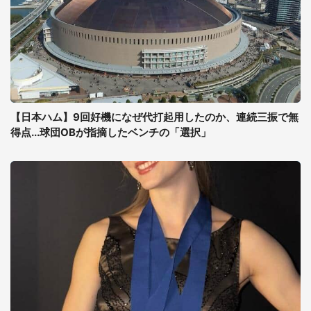
【日本ハム】9回好機になぜ代打起用したのか、連続三振で無
得点...球団OBが指摘したベンチの「選択」