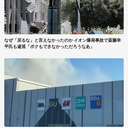
なぜ「戻るな」と言えなかったのか イオン爆発事故で斎藤幸
平氏も逡巡「ボクもできなかっただろうなあ」