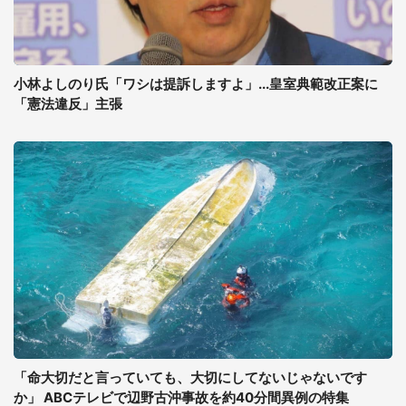
小林よしのり氏「ワシは提訴しますよ」...皇室典範改正案に
「憲法違反」主張
「命大切だと言っていても、大切にしてないじゃないです
か」 ABCテレビで辺野古沖事故を約40分間異例の特集