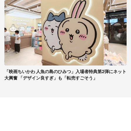
「映画ちいかわ 人魚の島のひみつ」入場者特典第2弾にネット
大興奮 「デザイン良すぎ」も「転売すごそう」
コンテンツ
関連サイト
ライフ
J-CASTニュース