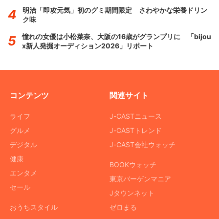
明治「即攻元気」初のグミ期間限定 さわやかな栄養ドリン
ク味
憧れの女優は小松菜奈、大阪の16歳がグランプリに 「bijou
x新人発掘オーディション2026」リポート
コンテンツ
関連サイト
ライフ
J-CASTニュース
グルメ
J-CASTトレンド
デジタル
J-CAST会社ウォッチ
健康
BOOKウォッチ
エンタメ
東京バーゲンマニア
セール
Jタウンネット
おうちスタイル
ゼロまる