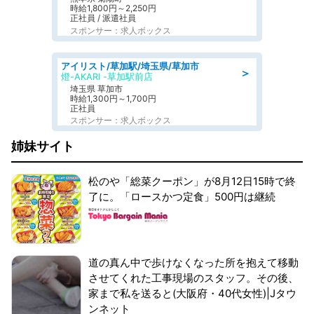
時給1,800円～2,250円
正社員 / 派遣社員
スポンサー：求人ボックス
アイリスト/草加駅/埼玉県/草加市
＞
燈-AKARI -草加駅前店
埼玉県 草加市
時給1,300円～1,700円
正社員
スポンサー：求人ボックス
姉妹サイト
松のや「総菜クーポン」が8月12日15時で終
了に。「ロースかつ定食」500円は継続
道の真ん中で歩けなくなった所を抱えて移動
させてくれた工事現場のスタッフ。その後、
家まで私を送ると(大阪府・40代女性)|Jタウ
ンネット