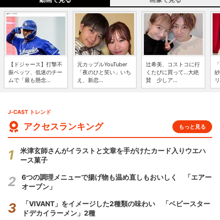
【ドジャース】打撃不
元カップルYouTuber
辻希美、コストコに行
「
振ベッツ、低迷のチー
「夜のひと笑い」いち
くたびに買って...大絶
紗
ムで「最も懸念...
え、新恋...
賛 少しア...
リ
J-CAST トレンド
アクセスランキング
もっと見る
米津玄師さんがイラストと文章を手がけたカード入りウエハ
ース菓子
6つの調理メニューで揚げ物も温め直しもおいしく 「エアー
オーブン」
「VIVANT」をイメージした2種類の味わい 「ベビースター
ドデカイラーメン」2種