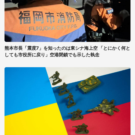
熊本市長「震度7」を知ったのは東シナ海上空 「とにかく何と
しても市役所に戻り」空港閉鎖でも示した執念