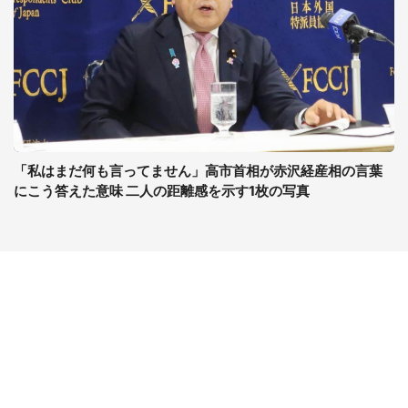
「私はまだ何も言ってません」高市首相が赤沢経産相の言葉
にこう答えた意味 二人の距離感を示す1枚の写真
コンテンツ
関連サイト
ライフ
J-CASTニュース
グルメ
J-CASTトレンド
デジタル
J-CAST会社ウォッチ