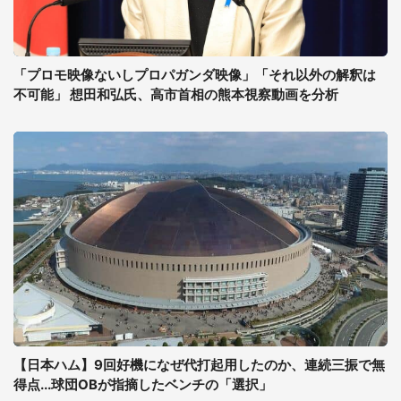
「プロモ映像ないしプロパガンダ映像」「それ以外の解釈は
不可能」 想田和弘氏、高市首相の熊本視察動画を分析
【日本ハム】9回好機になぜ代打起用したのか、連続三振で無
得点...球団OBが指摘したベンチの「選択」