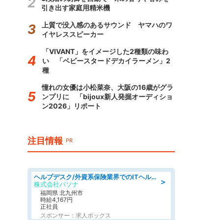
引き出す家庭用精米機
上質で没入感のあるサウンド ヤマハのワ
イヤレススピーカー
「VIVANT」をイメージした2種類の味わ
い 「ベビースタードデカイラーメン」2
種
憧れの女優は小松菜奈、大阪の16歳がグラ
ンプリに 「bijoux新人発掘オーディショ
ン2026」リポート
注目情報
PR
ヘルプデスク/外資系保険業界でのITヘルプデスク業務/駅近/即日勤務可/ヘルプデスク
＞
株式会社パソナ
福岡県 北九州市
時給4,167円
正社員
スポンサー：求人ボックス