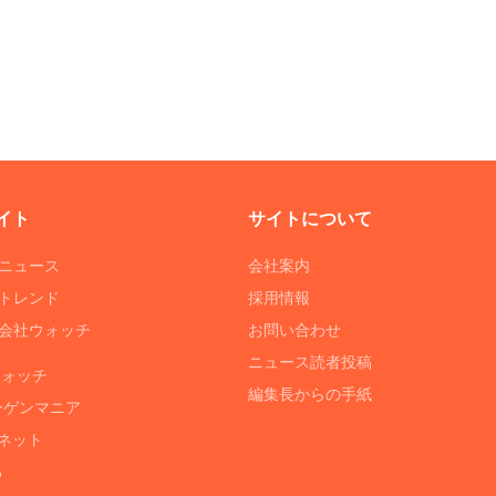
イト
サイトについて
Tニュース
会社案内
Tトレンド
採用情報
ST会社ウォッチ
お問い合わせ
ニュース読者投稿
ウォッチ
編集長からの手紙
ーゲンマニア
ネット
る