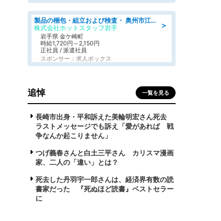
製品の梱包・組立および検査・ 奥州市江刺/大手企業で長期安定 梱包・検査・組立/半年経過毎に5万円の報奨金有
＞
株式会社ホットスタッフ岩手
岩手県 金ケ崎町
時給1,720円～2,150円
正社員 / 派遣社員
スポンサー：求人ボックス
追悼
一覧を見る
長崎市出身・平和訴えた美輪明宏さん死去
ラストメッセージでも訴え「愛があれば 戦
争なんか起こりません」
つげ義春さんと白土三平さん カリスマ漫画
家、二人の「違い」とは？
死去した丹羽宇一郎さんは、経済界有数の読
書家だった 『死ぬほど読書』ベストセラー
に