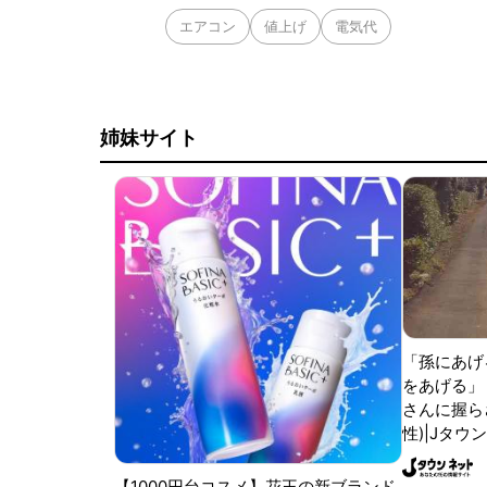
エアコン
値上げ
電気代
姉妹サイト
「孫にあげ
をあげる」
さんに握ら
性)|Jタウ
【1000円台コスメ】花王の新ブランド