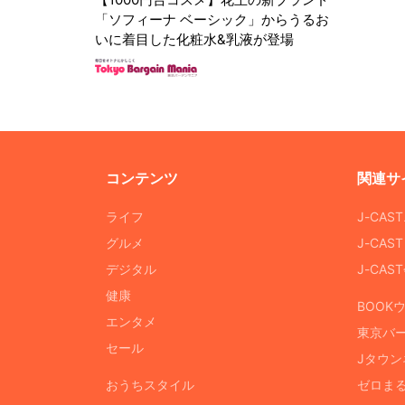
「ソフィーナ ベーシック」からうるお
いに着目した化粧水&乳液が登場
コンテンツ
関連サ
ライフ
J-CAS
グルメ
J-CAS
デジタル
J-CA
健康
BOOK
エンタメ
東京バ
セール
Jタウン
おうちスタイル
ゼロま