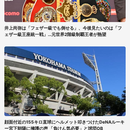
井上尚弥は「フェザー級でも倒せる」、今後見たいのは「フ
ェザー級王座統一戦」...元世界2階級制覇王者が熱望
顔面付近の155キロ直球にヘルメット叩きつけたDeNAルーキ
ー宮下朝陽に擁護の声 「負けん気必要」と球団OB