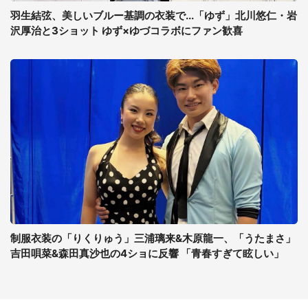
羽生結弦、美しいブルー基調の衣装で...「ゆず」北川悠仁・岩
沢厚治と3ショット ゆず×ゆづコラボにファン歓喜
制服衣装の「りくりゅう」三浦璃来&木原龍一、「うたまさ」
吉田唄菜&森田真沙也の4ショに反響 「青春すぎて眩しい」