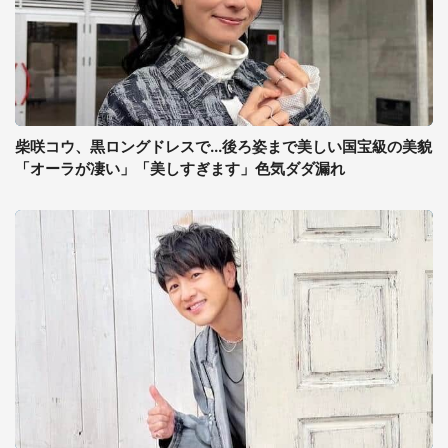
柴咲コウ、黒ロングドレスで...後ろ姿まで美しい国宝級の美貌
「オーラが凄い」「美しすぎます」色気ダダ漏れ