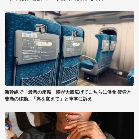
新幹線で「最悪の座席」隣が大股広げてこちらに侵食 疲労と
苦痛の移動...「席を変えて」と車掌に訴え