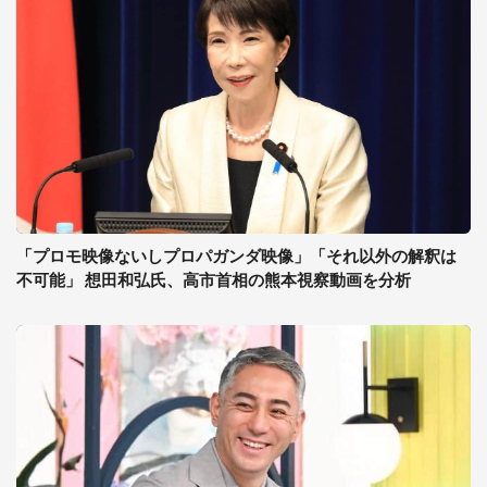
「プロモ映像ないしプロパガンダ映像」「それ以外の解釈は
不可能」 想田和弘氏、高市首相の熊本視察動画を分析