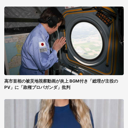
高市首相の被災地視察動画が炎上 BGM付き「総理が主役の
PV」に「政権プロパガンダ」批判