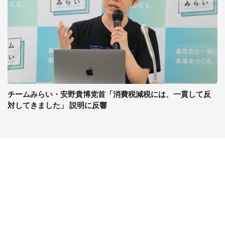
チームみらい・安野貴博党首「消費税減税には、一貫して反
対してきました」 説明に反響
コンテンツ
関連サイト
ライフ
J-CASTニュース
グルメ
J-CASTトレンド
デジタル
J-CAST会社ウォッチ