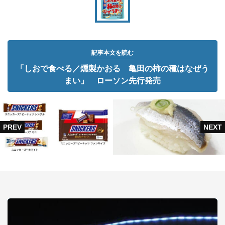
記事本文を読む
「しおで食べる／燻製かおる 亀田の柿の種はなぜう
まい」 ローソン先行発売