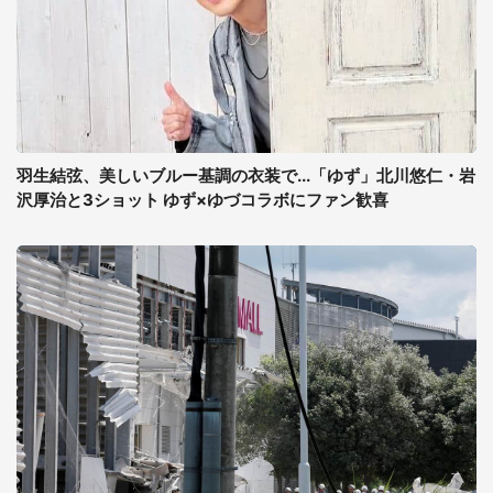
羽生結弦、美しいブルー基調の衣装で...「ゆず」北川悠仁・岩
沢厚治と3ショット ゆず×ゆづコラボにファン歓喜