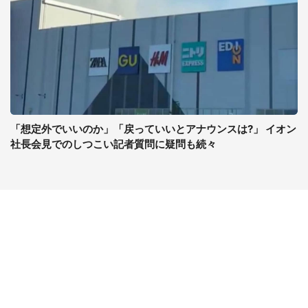
「想定外でいいのか」「戻っていいとアナウンスは?」 イオン
社長会見でのしつこい記者質問に疑問も続々
コンテンツ
関連サイト
ライフ
J-CASTニュース
グルメ
J-CASTトレンド
デジタル
J-CAST会社ウォッチ