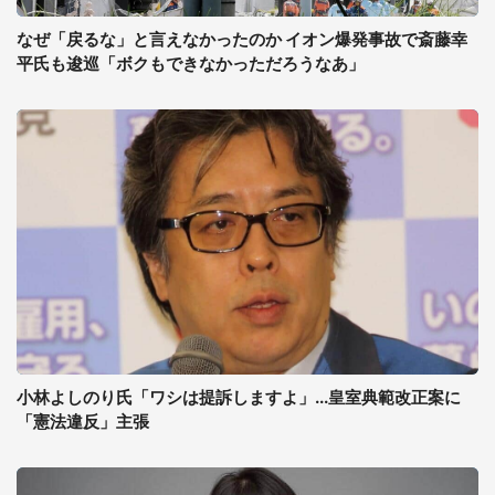
なぜ「戻るな」と言えなかったのか イオン爆発事故で斎藤幸
平氏も逡巡「ボクもできなかっただろうなあ」
小林よしのり氏「ワシは提訴しますよ」...皇室典範改正案に
「憲法違反」主張