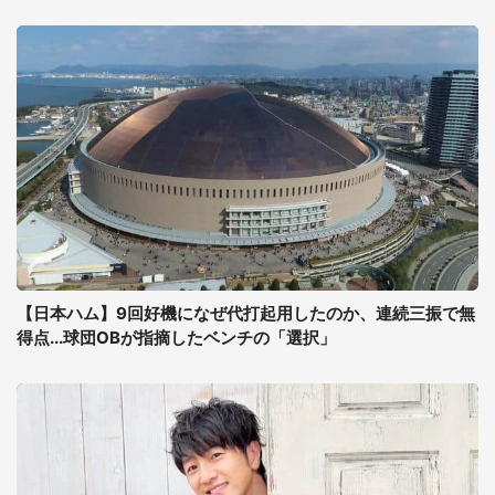
【日本ハム】9回好機になぜ代打起用したのか、連続三振で無
得点...球団OBが指摘したベンチの「選択」