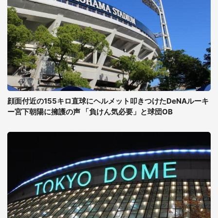
顔面付近の155キロ直球にヘルメット叩きつけたDeNAルーキ
ー宮下朝陽に擁護の声 「負けん気必要」と球団OB