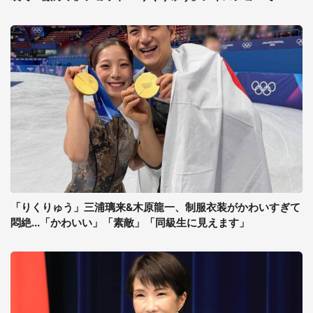
「りくりゅう」三浦璃来&木原龍一、制服衣装がかわいすぎて
悶絶...「かわいい」「素敵」「同級生に見えます」