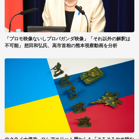
「プロモ映像ないしプロパガンダ映像」「それ以外の解釈は
不可能」 想田和弘氏、高市首相の熊本視察動画を分析