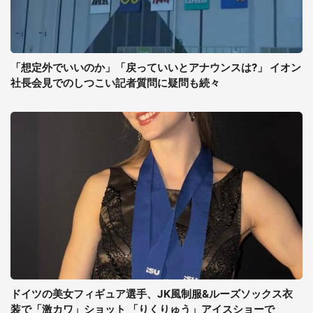
「想定外でいいのか」「戻っていいとアナウンスは?」 イオン
社長会見でのしつこい記者質問に疑問も続々
ドイツの美女フィギュア選手、JK風制服&ルーズソックス衣
装で「激カワ」ショット 「りくりゅう」アイスショーで