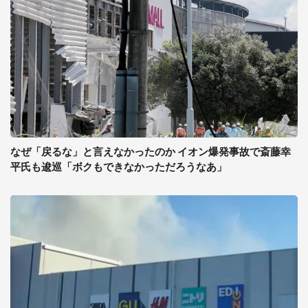
なぜ「戻るな」と言えなかったのか イオン爆発事故で斎藤幸
平氏も逡巡「ボクもできなかっただろうなあ」