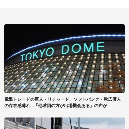
電撃トレードの巨人・リチャード、ソフトバンク・秋広優人
の存在感薄れ...「他球団の方が出場機会ある」の声が