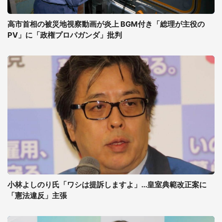
高市首相の被災地視察動画が炎上 BGM付き「総理が主役の
PV」に「政権プロパガンダ」批判
小林よしのり氏「ワシは提訴しますよ」...皇室典範改正案に
「憲法違反」主張