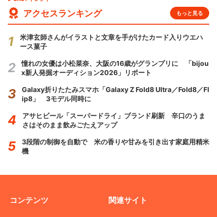
アクセスランキング
もっと見る
米津玄師さんがイラストと文章を手がけたカード入りウエハ
ース菓子
憧れの女優は小松菜奈、大阪の16歳がグランプリに 「bijou
x新人発掘オーディション2026」リポート
Galaxy折りたたみスマホ「Galaxy Z Fold8 Ultra／Fold8／Fl
ip8」 3モデル同時に
アサヒビール「スーパードライ」ブランド刷新 辛口のうま
さはそのまま飲みごたえアップ
3段階の制御を自動で 米の香りや甘みを引き出す家庭用精米
機
コンテンツ
関連サイト