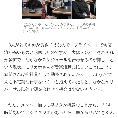
（左から）ボーカルのモリカホさん、ベースの狭間
1/f（はざま・えふぶんのいち）さん、ドラムの"し
ょうた"さん
3人がとても仲が良さそうなので、プライベートでも交
流が深いものと想像したのですが、実はメンバーそれぞれ
が多忙で、なかなかスケジュールを合わせるのが難しいと
いう現状。モリカホさんが音楽活動に忙しいことに加え、
狭間さんは会社員として勤務されていたり、"しょうた"さ
んも不定期な仕事をいくつも抱えていたりと、なかなかリ
ハーサル以外で顔を合わせる機会は少ないそうです。
ただ、メンバー揃って早起きが得意なことから、「24
時間あいているスタジオがあったら、朝からリハできるん