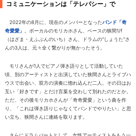
コミュニケーションは「テレパシー」で
2022年の8月に、現在のメンバーとなった
バンド「奇
奇愛愛」
。ボーカルのモリカホさん、ベースの狭間1/f
（はざま・えふぶんのいち）さん、ドラムの"しょうた"さ
んの3人は、元々全く繋がりが無かったそう。
モリさんが1人でピアノ弾き語りとして活動していた
頃、別のアーティストと出演していた狭間さんとライブハ
ウスで出会い、双方の演奏に惚れ込んだ二人。その日はお
互い「好きです」とだけ言葉を交わして別れたのだとか。
ただ、その後モリカホさんが「奇奇愛愛」という曲を作
り、「これは弾き語りじゃなくてバンドでやりたい」と思
い立ち、狭間さんに連絡を取ります。
さらにドラムパートとして、女性アーティストをもう一