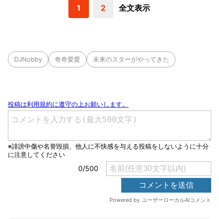
1
2
全文表示
DJNobby
奇奇愛愛
未来のスターがやってきた