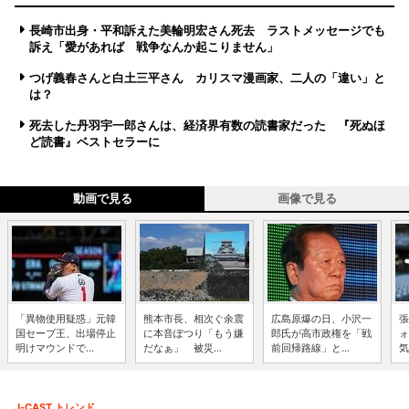
長崎市出身・平和訴えた美輪明宏さん死去 ラストメッセージでも
訴え「愛があれば 戦争なんか起こりません」
つげ義春さんと白土三平さん カリスマ漫画家、二人の「違い」と
は？
死去した丹羽宇一郎さんは、経済界有数の読書家だった 『死ぬほ
ど読書』ベストセラーに
動画で見る
画像で見る
「異物使用疑惑」元韓
熊本市長、相次ぐ余震
広島原爆の日、小沢一
張
国セーブ王、出場停止
に本音ぽつり「もう嫌
郎氏が高市政権を「戦
ォ
明けマウンドで...
だなぁ」 被災...
前回帰路線」と...
気
J-CAST トレンド