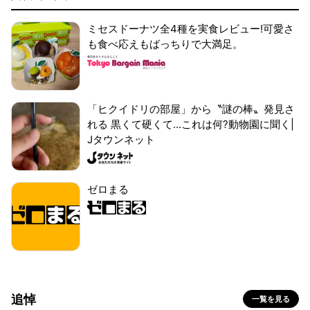
ミセスドーナツ全4種を実食レビュー!可愛さ
も食べ応えもばっちりで大満足。
「ヒクイドリの部屋」から〝謎の棒〟発見さ
れる 黒くて硬くて...これは何?動物園に聞く|
Jタウンネット
ゼロまる
追悼
一覧を見る