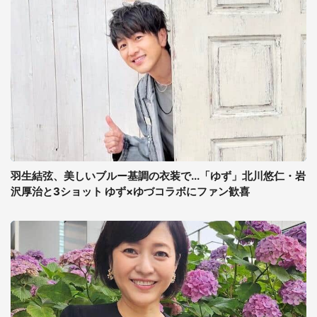
羽生結弦、美しいブルー基調の衣装で...「ゆず」北川悠仁・岩
沢厚治と3ショット ゆず×ゆづコラボにファン歓喜