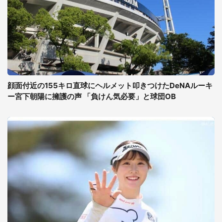
顔面付近の155キロ直球にヘルメット叩きつけたDeNAルーキ
ー宮下朝陽に擁護の声 「負けん気必要」と球団OB