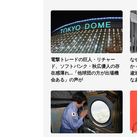
電撃トレードの巨人・リチャー
な
ド、ソフトバンク・秋広優人の存
か
在感薄れ...「他球団の方が出場機
逡
会ある」の声が
な