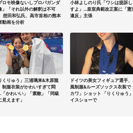
プロモ映像ないしプロパガンダ
小林よしのり氏「ワシは提訴し
像」「それ以外の解釈は不可
すよ」...皇室典範改正案に「憲
」 想田和弘氏、高市首相の熊本
違反」主張
察動画を分析
りくりゅう」三浦璃来&木原龍
ドイツの美女フィギュア選手、
、制服衣装がかわいすぎて悶
風制服&ルーズソックス衣装で
...「かわいい」「素敵」「同級
カワ」ショット 「りくりゅう
に見えます」
イスショーで