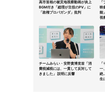
高市首相の被災地視察動画が炎上
「
BGM付き「総理が主役のPV」に
映
「政権プロパガンダ」批判
能
視
チームみらい・安野貴博党首「消
「
費税減税には、一貫して反対して
一
きました」 説明に反響
絶
生