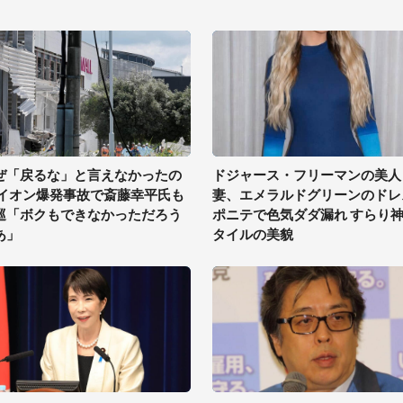
ぜ「戻るな」と言えなかったの
ドジャース・フリーマンの美人
 イオン爆発事故で斎藤幸平氏も
妻、エメラルドグリーンのドレ
巡「ボクもできなかっただろう
ポニテで色気ダダ漏れ すらり
あ」
タイルの美貌