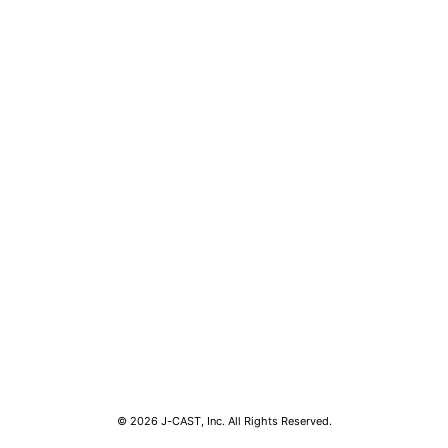
コンテンツ
関連サ
ライフ
J-CAS
グルメ
J-CAS
デジタル
J-CA
健康
BOOK
エンタメ
東京バ
セール
Jタウン
おうちスタイル
ゼロま
© 2026 J-CAST, Inc. All Rights Reserved.