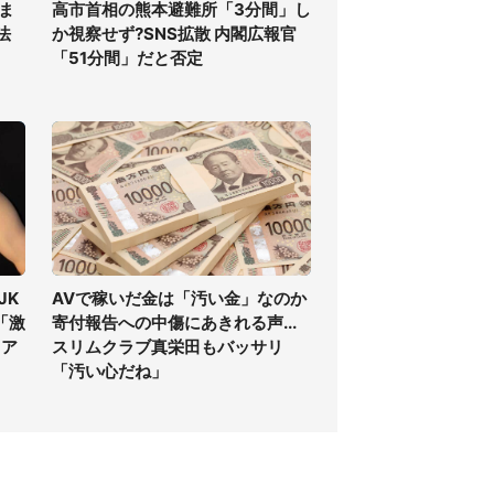
ま
高市首相の熊本避難所「3分間」し
法
か視察せず?SNS拡散 内閣広報官
「51分間」だと否定
JK
AVで稼いだ金は「汚い金」なのか
「激
寄付報告への中傷にあきれる声...
」ア
スリムクラブ真栄田もバッサリ
「汚い心だね」