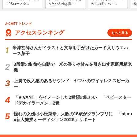
「PSロースタ...
ったひろゆき妻...
のちの党」へ ...
発
J-CAST トレンド
アクセスランキング
もっと見る
米津玄師さんがイラストと文章を手がけたカード入りウエハ
ース菓子
3段階の制御を自動で 米の香りや甘みを引き出す家庭用精米
機
上質で没入感のあるサウンド ヤマハのワイヤレススピーカ
ー
「VIVANT」をイメージした2種類の味わい 「ベビースター
ドデカイラーメン」2種
憧れの女優は小松菜奈、大阪の16歳がグランプリに 「bijou
x新人発掘オーディション2026」リポート