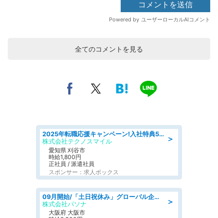
全てのコメントを見る
2025年転職応援キャンペーン!入社特典58万円/デンソーで働こう!自動車工場で小型部品の検査業務 denso aichi
＞
株式会社テクノスマイル
愛知県 刈谷市
時給1,800円
正社員 / 派遣社員
スポンサー：求人ボックス
09月開始/「土日祝休み」グローバル企業での産業保健のお仕事/保健師/高時給/残業なし/服装自由
＞
株式会社パソナ
大阪府 大阪市