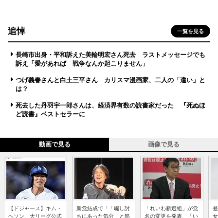
追悼
一覧を見る
長崎市出身・平和訴えた美輪明宏さん死去 ラストメッセージでも
訴え「愛があれば 戦争なんか起こりません」
つげ義春さんと白土三平さん カリスマ漫画家、二人の「違い」と
は？
死去した丹羽宇一郎さんは、経済界有数の読書家だった 『死ぬほ
ど読書』ベストセラーに
動画で見る
画像で見る
【ドジャース】キム・
新党結成で「「騙し討
「れいわ新選組」が党
登
ヘソン、大リーグ公式
ちにあった気分」と怒
名の変更を発表、「い
女