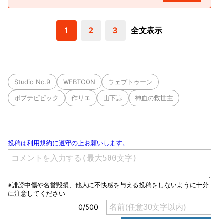
1
2
3
全文表示
Studio No.9
WEBTOON
ウェブトゥーン
ポプテピピック
作リエ
山下諒
神血の救世主