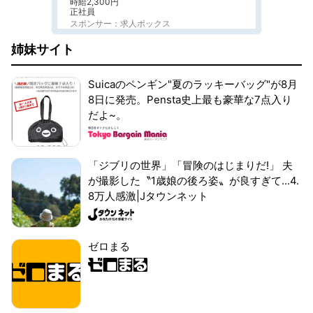
時給2,300円
正社員
スポンサー：求人ボックス
姉妹サイト
Suicaのペンギン"夏のラッキーバッグ"が8月
8日に発売。Pensta史上最も豪華な7点入り
だよ~。
「ジブリの世界」「冒険のはじまりだ!」 夫
が撮影した〝1歳娘の後ろ姿〟が良すぎて...4.
8万人感激|Jタウンネット
ゼロまる