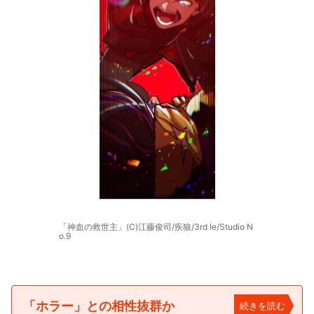
「神血の救世主」(C)江藤俊司/疾狼/3rd Ie/Studio N
o.9
「ホラー」との相性抜群か
続きを読む