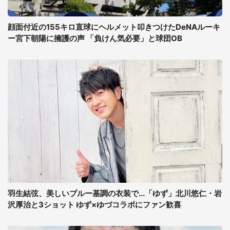
顔面付近の155キロ直球にヘルメット叩きつけたDeNAルーキ
ー宮下朝陽に擁護の声 「負けん気必要」と球団OB
羽生結弦、美しいブルー基調の衣装で...「ゆず」北川悠仁・岩
沢厚治と3ショット ゆず×ゆづコラボにファン歓喜