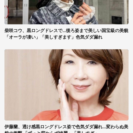
柴咲コウ、黒ロングドレスで...後ろ姿まで美しい国宝級の美貌
「オーラが凄い」「美しすぎます」色気ダダ漏れ
伊藤蘭、透け感黒ロングドレス姿で色気ダダ漏れ...変わらぬ美