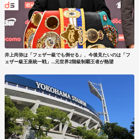
井上尚弥は「フェザー級でも倒せる」、今後見たいのは「フ
ェザー級王座統一戦」...元世界2階級制覇王者が熱望