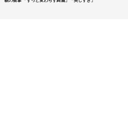
貌の衝撃 「ずっと変わらず綺麗」「美しすぎ」
コンテンツ
関連サイト
ライフ
J-CASTニュース
グルメ
J-CASTトレンド
デジタル
J-CAST会社ウォッチ
健康
BOOKウォッチ
エンタメ
東京バーゲンマニア
セール
Jタウンネット
おうちスタイル
ゼロまる
サイトについて