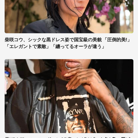
柴咲コウ、シックな黒ドレス姿で国宝級の美貌 「圧倒的美!」
「エレガントで素敵」「纏ってるオーラが違う」