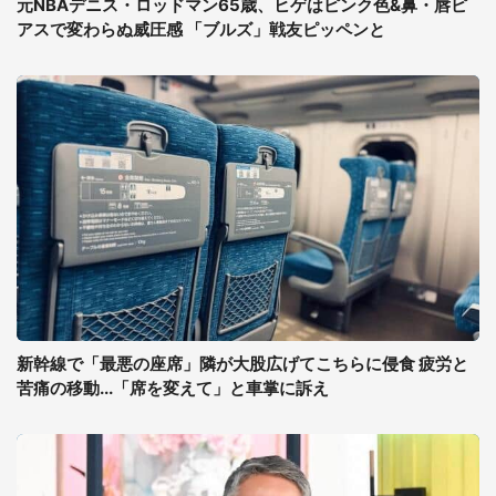
元NBAデニス・ロッドマン65歳、ヒゲはピンク色&鼻・唇ピ
アスで変わらぬ威圧感 「ブルズ」戦友ピッペンと
新幹線で「最悪の座席」隣が大股広げてこちらに侵食 疲労と
苦痛の移動...「席を変えて」と車掌に訴え