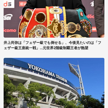
井上尚弥は「フェザー級でも倒せる」、今後見たいのは「フ
ェザー級王座統一戦」...元世界2階級制覇王者が熱望