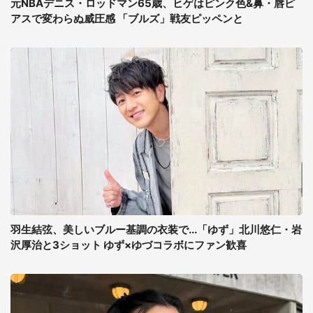
元NBAデニス・ロッドマン65歳、ヒゲはピンク色&鼻・唇ピ
アスで変わらぬ威圧感 「ブルズ」戦友ピッペンと
羽生結弦、美しいブルー基調の衣装で...「ゆず」北川悠仁・岩
沢厚治と3ショット ゆず×ゆづコラボにファン歓喜