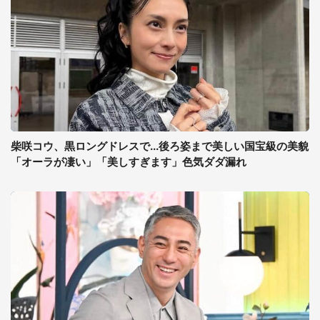
柴咲コウ、黒ロングドレスで...後ろ姿まで美しい国宝級の美貌
「オーラが凄い」「美しすぎます」色気ダダ漏れ