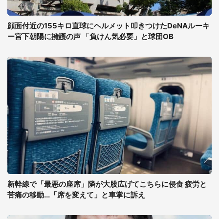
顔面付近の155キロ直球にヘルメット叩きつけたDeNAルーキ
ー宮下朝陽に擁護の声 「負けん気必要」と球団OB
新幹線で「最悪の座席」隣が大股広げてこちらに侵食 疲労と
苦痛の移動...「席を変えて」と車掌に訴え