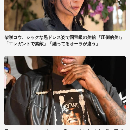
柴咲コウ、シックな黒ドレス姿で国宝級の美貌 「圧倒的美!」
「エレガントで素敵」「纏ってるオーラが違う」