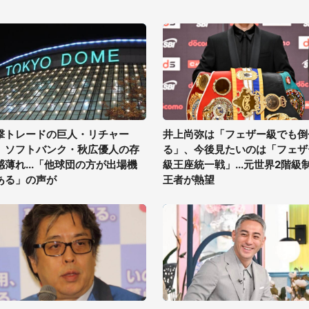
撃トレードの巨人・リチャー
井上尚弥は「フェザー級でも倒
、ソフトバンク・秋広優人の存
る」、今後見たいのは「フェザ
感薄れ...「他球団の方が出場機
級王座統一戦」...元世界2階級
ある」の声が
王者が熱望