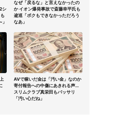
なぜ「戻るな」と言えなかったの
2シ
か イオン爆発事故で斎藤幸平氏も
にも
逡巡「ボクもできなかっただろう
~」
なあ」
上
AVで稼いだ金は「汚い金」なのか
に
寄付報告への中傷にあきれる声...
スリムクラブ真栄田もバッサリ
「汚い心だね」