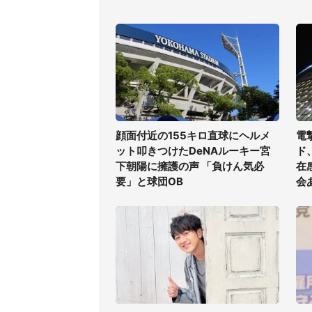
顔面付近の155キロ直球にヘルメ
電
ット叩きつけたDeNAルーキー宮
ド
下朝陽に擁護の声 「負けん気必
在
要」と球団OB
会