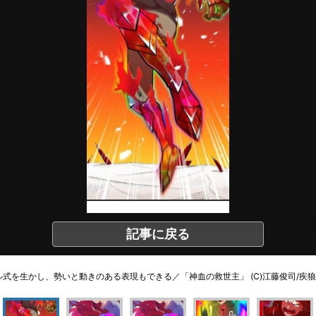
記事に戻る
を生かし、勢いと動きのある表現もできる／「神血の救世主」 (C)江藤俊司/疾狼/3rd Ie/