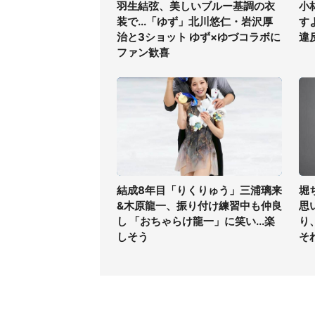
羽生結弦、美しいブルー基調の衣
小
装で...「ゆず」北川悠仁・岩沢厚
す
治と3ショット ゆず×ゆづコラボに
違
ファン歓喜
結成8年目「りくりゅう」三浦璃来
堀
&木原龍一、振り付け練習中も仲良
思
し 「おちゃらけ龍一」に笑い...楽
り
しそう
そ