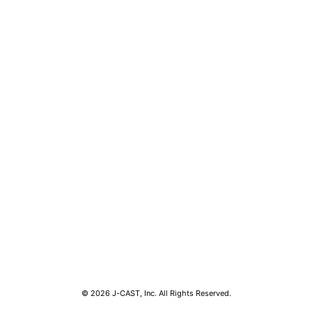
コンテンツ
関連サ
ライフ
J-CAS
グルメ
J-CAS
デジタル
J-CA
健康
BOOK
エンタメ
東京バ
セール
Jタウン
おうちスタイル
ゼロま
© 2026 J-CAST, Inc. All Rights Reserved.