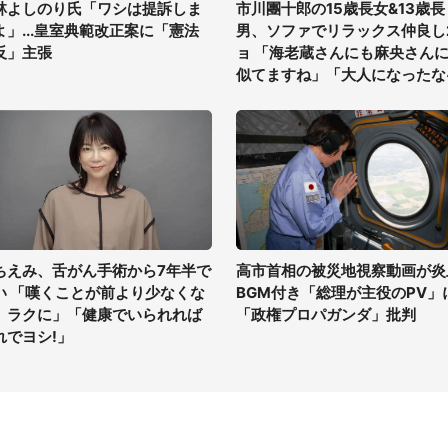
林よしのり氏「ワシは提訴しま
市川團十郎の15歳長女&13歳長
よ」...皇室典範改正案に「憲法
男、ソファでリラックス仲良し
反」主張
ョ 「海老蔵さんにも麻央さん
似てますね」「大人になったな
ちえみ、舌がん手術から7年半で
高市首相の被災地視察動画が炎
い 「嘆くことが前より少なくな
BGM付き「総理が主役のPV」
、ラクに」「健康でいられれば
「政権プロパガンダ」批判
れでヨシ!」