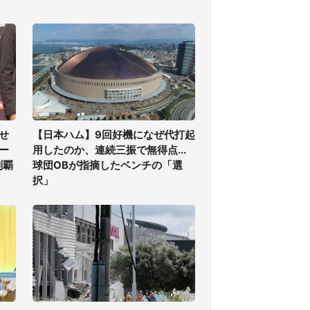
せ
【日本ハム】9回好機になぜ代打起
ー
用したのか、連続三振で無得点...
制覇
球団OBが指摘したベンチの「選
択」