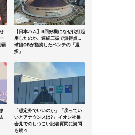
せ
【日本ハム】9回好機になぜ代打起
ー
用したのか、連続三振で無得点...
制覇
球団OBが指摘したベンチの「選
択」
ま
「想定外でいいのか」「戻ってい
法
いとアナウンスは?」 イオン社長
会見でのしつこい記者質問に疑問
も続々