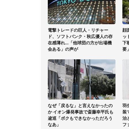
電撃トレードの巨人・リチャー
顔
ド、ソフトバンク・秋広優人の存
ッ
在感薄れ...「他球団の方が出場機
下
会ある」の声が
要
なぜ「戻るな」と言えなかったの
羽
か イオン爆発事故で斎藤幸平氏も
装
逡巡「ボクもできなかっただろう
治
なあ」
フ