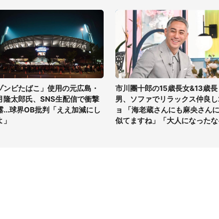
ゾンビたばこ」使用の元広島・
市川團十郎の15歳長女&13歳長
月隆太郎氏、SNS生配信で衝撃
男、ソファでリラックス仲良し
露...球界OB批判「ええ加減にし
ョ 「海老蔵さんにも麻央さん
よ」
似てますね」「大人になったな
イト
サイトについて