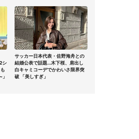
サッカー日本代表・佐野海舟との
2シ
結婚公表で話題...木下桜、肩出し
にも
白キャミコーデでかわいさ限界突
~」
破 「美しすぎ」