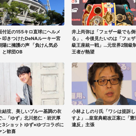
面付近の155キロ直球にヘルメ
井上尚弥は「フェザー級でも倒
ト叩きつけたDeNAルーキー宮
る」、今後見たいのは「フェザ
朝陽に擁護の声 「負けん気必
級王座統一戦」...元世界2階級
」と球団OB
王者が熱望
生結弦、美しいブルー基調の衣
小林よしのり氏「ワシは提訴し
で...「ゆず」北川悠仁・岩沢厚
すよ」...皇室典範改正案に「憲
と3ショット ゆず×ゆづコラボに
違反」主張
ァン歓喜