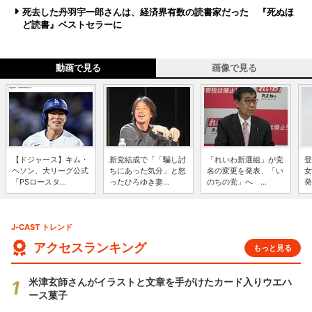
死去した丹羽宇一郎さんは、経済界有数の読書家だった 『死ぬほ
ど読書』ベストセラーに
動画で見る
画像で見る
【ドジャース】キム・
新党結成で「「騙し討
「れいわ新選組」が党
登
ヘソン、大リーグ公式
ちにあった気分」と怒
名の変更を発表、「い
女
「PSロースタ...
ったひろゆき妻...
のちの党」へ ...
発
J-CAST トレンド
アクセスランキング
もっと見る
米津玄師さんがイラストと文章を手がけたカード入りウエハ
ース菓子