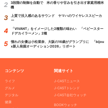
3段階の制御を自動で 米の香りや甘みを引き出す家庭用精米
機
上質で没入感のあるサウンド ヤマハのワイヤレススピーカ
ー
「VIVANT」をイメージした2種類の味わい 「ベビースター
ドデカイラーメン」2種
憧れの女優は小松菜奈、大阪の16歳がグランプリに 「bijou
x新人発掘オーディション2026」リポート
コンテンツ
関連サイト
ライフ
J-CASTニュース
グルメ
J-CASTトレンド
デジタル
J-CAST会社ウォッチ
健康
BOOKウォッチ