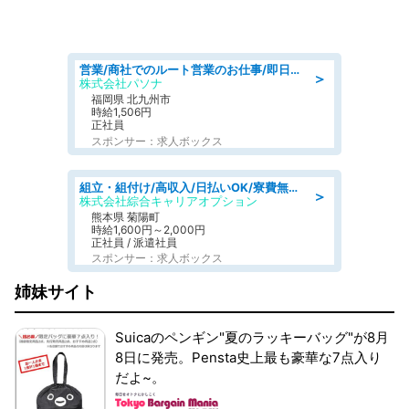
営業/商社でのルート営業のお仕事/即日勤務可/車通勤可/営業
＞
株式会社パソナ
福岡県 北九州市
時給1,506円
正社員
スポンサー：求人ボックス
組立・組付け/高収入/日払いOK/寮費無料/交替制/20・30・40代活躍中
＞
株式会社綜合キャリアオプション
熊本県 菊陽町
時給1,600円～2,000円
正社員 / 派遣社員
スポンサー：求人ボックス
姉妹サイト
Suicaのペンギン"夏のラッキーバッグ"が8月
8日に発売。Pensta史上最も豪華な7点入り
だよ~。