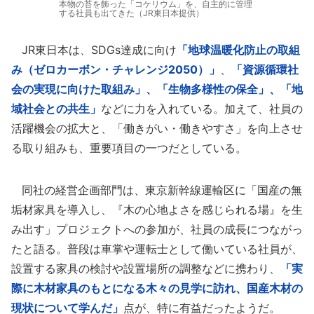
本物の苔を飾った「コケリウム」を、自主的に管理
する社員も出てきた（JR東日本提供）
JR東日本は、SDGs達成に向け
「地球温暖化防止の取組
み（ゼロカーボン・チャレンジ2050）」
、
「資源循環社
会の実現に向けた取組み」、「生物多様性の保全」、「地
域社会との共生」
などに力を入れている。加えて、社員の
活躍機会の拡大と、「働きがい・働きやすさ」を向上させ
る取り組みも、重要項目の一つだとしている。
同社の経営企画部門は、東京新幹線運輸区に「国産の無
垢材家具を導入し、『木の心地よさを感じられる場』を生
み出す」プロジェクトへの参加が、社員の成長につながっ
たと語る。普段は車掌や運転士として働いている社員が、
設置する家具の検討や設置場所の調整などに携わり、
「実
際に木材家具のもとになる木々の見学に訪れ、国産木材の
現状について学んだ」
点が、特に有益だったようだ。