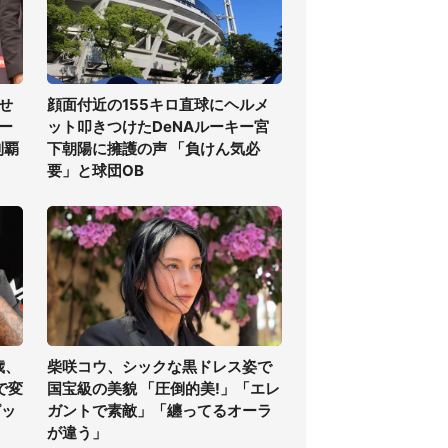
せ
顔面付近の155キロ直球にヘルメ
ー
ット叩きつけたDeNAルーキー宮
制覇
下朝陽に擁護の声 「負けん気必
要」と球団OB
歳、
柴咲コウ、シックな黒ドレス姿で
で変
国宝級の美貌 「圧倒的美!」「エレ
ピッ
ガントで素敵」「纏ってるオーラ
が違う」