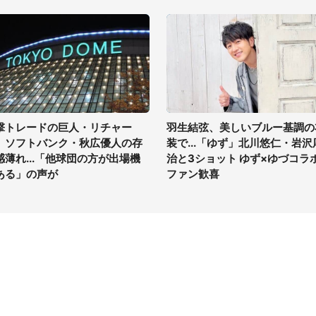
撃トレードの巨人・リチャー
羽生結弦、美しいブルー基調の
、ソフトバンク・秋広優人の存
装で...「ゆず」北川悠仁・岩沢
感薄れ...「他球団の方が出場機
治と3ショット ゆず×ゆづコラ
ある」の声が
ファン歓喜
イト
サイトについて