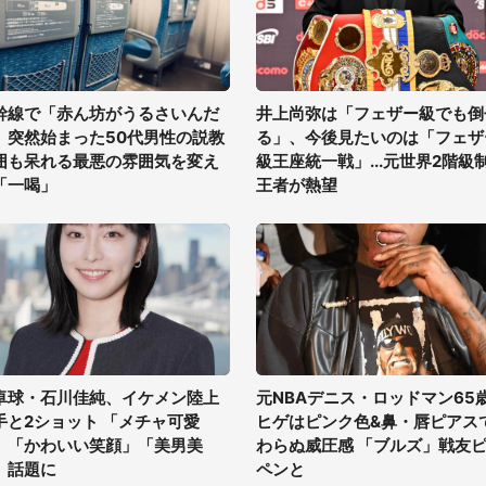
幹線で「赤ん坊がうるさいんだ
井上尚弥は「フェザー級でも倒
」突然始まった50代男性の説教
る」、今後見たいのは「フェザ
囲も呆れる最悪の雰囲気を変え
級王座統一戦」...元世界2階級
「一喝」
王者が熱望
卓球・石川佳純、イケメン陸上
元NBAデニス・ロッドマン65
手と2ショット 「メチャ可愛
ヒゲはピンク色&鼻・唇ピアス
」「かわいい笑顔」「美男美
わらぬ威圧感 「ブルズ」戦友
」話題に
ペンと