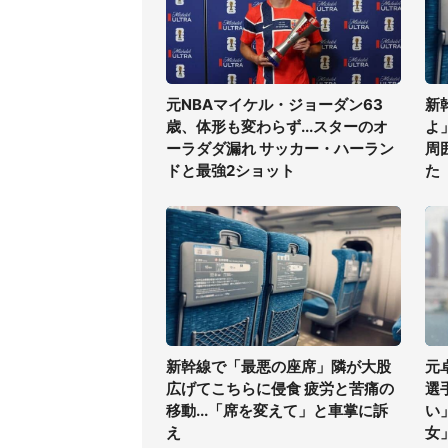
元NBAマイケル・ジョーダン63
新
歳、体形も変わらず...スターのオ
よ
ーラダダ漏れ サッカー・ハーラン
周
ドと最強2ショット
た
新幹線で「最悪の座席」隣が大股
元
広げてこちらに侵食 疲労と苦痛の
選
移動...「席を変えて」と車掌に訴
い
え
女