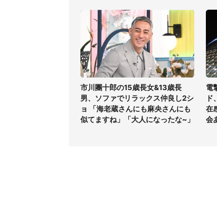
市川團十郎の15歳長女&13歳長
電
男、ソファでリラックス仲良し2シ
ド
ョ 「海老蔵さんにも麻央さんにも
在
似てますね」「大人になったな~」
会
コンテンツ
関連サ