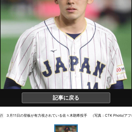
記事に戻る
３月11日の登板が有力視されている佐々木朗希投手 （写真：CTK Photo/アフ
/1