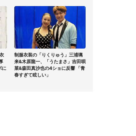
衣
制服衣装の「りくりゅう」三浦璃
厚
来&木原龍一、「うたまさ」吉田唄
ボに
菜&森田真沙也の4ショに反響 「青
春すぎて眩しい」