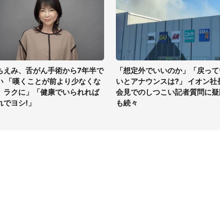
ちえみ、舌がん手術から7年半で
「想定外でいいのか」「戻って
い 「嘆くことが前より少なくな
いとアナウンスは?」 イオン社
、ラクに」「健康でいられれば
会見でのしつこい記者質問に疑
れでヨシ!」
も続々
イト
サイトについて
Tニュース
会社案内