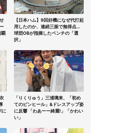
せ
【日本ハム】9回好機になぜ代打起
ー
用したのか、連続三振で無得点...
制覇
球団OBが指摘したベンチの「選
択」
衣
「りくりゅう」三浦璃来、「初め
厚
てのピンヒール」&ドレスアップ姿
ボに
に反響 「わあーー綺麗!」「かわい
い」