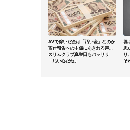
AVで稼いだ金は「汚い金」なのか
堀
寄付報告への中傷にあきれる声...
思
スリムクラブ真栄田もバッサリ
り
「汚い心だね」
そ
コンテンツ
関連サ
ライフ
J-CAS