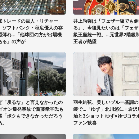
撃トレードの巨人・リチャー
井上尚弥は「フェザー級でも倒
、ソフトバンク・秋広優人の存
る」、今後見たいのは「フェザ
感薄れ...「他球団の方が出場機
級王座統一戦」...元世界2階級
ある」の声が
王者が熱望
ぜ「戻るな」と言えなかったの
羽生結弦、美しいブルー基調の
 イオン爆発事故で斎藤幸平氏も
装で...「ゆず」北川悠仁・岩沢
巡「ボクもできなかっただろう
治と3ショット ゆず×ゆづコラ
あ」
ファン歓喜