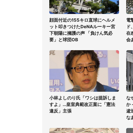
顔面付近の155キロ直球にヘルメ
電
ット叩きつけたDeNAルーキー宮
ド
下朝陽に擁護の声 「負けん気必
在
要」と球団OB
会
小林よしのり氏「ワシは提訴しま
な
すよ」...皇室典範改正案に「憲法
か
違反」主張
逡
な