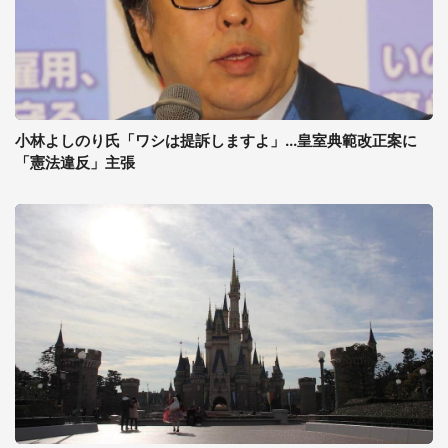
小林よしのり氏「ワシは提訴しますよ」...皇室典範改正案に
「憲法違反」主張