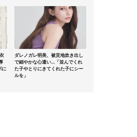
衣
ダレノガレ明美、被災地炊き出し
厚
で細やかな心遣い...「並んでくれ
ボに
た子やとりにきてくれた子にシー
ルを」