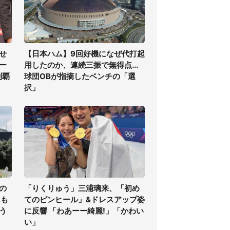
せ
【日本ハム】9回好機になぜ代打起
ー
用したのか、連続三振で無得点...
制覇
球団OBが指摘したベンチの「選
択」
の
「りくりゅう」三浦璃来、「初め
氏も
てのピンヒール」&ドレスアップ姿
う
に反響 「わあーー綺麗!」「かわい
い」