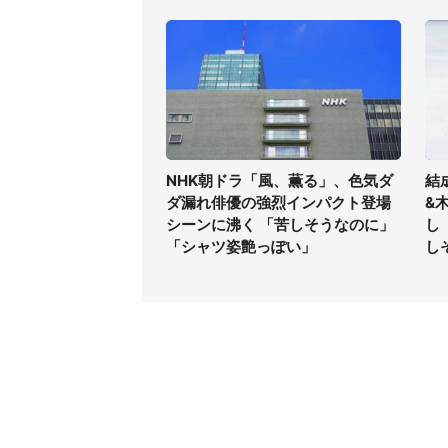
NHK朝ドラ「風、薫る」、色気ダ
結
ダ漏れ俳優の強烈インパクト登場
&
シーンに沸く 「苦しそうなのに」
し
「シャツ姿艶っぽい」
し
コンテンツ
関連サ