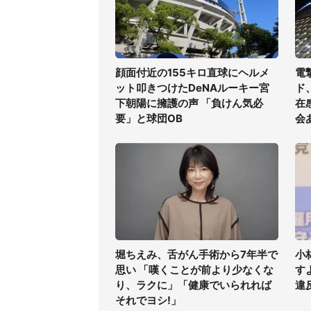
顔面付近の155キロ直球にヘルメ
電
ット叩きつけたDeNAルーキー宮
ド
下朝陽に擁護の声 「負けん気必
在
要」と球団OB
会
堀ちえみ、舌がん手術から7年半で
小
思い 「嘆くことが前より少なくな
す
り、ラクに」「健康でいられれば
違
それでヨシ!」