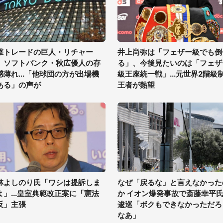
撃トレードの巨人・リチャー
井上尚弥は「フェザー級でも倒
、ソフトバンク・秋広優人の存
る」、今後見たいのは「フェザ
感薄れ...「他球団の方が出場機
級王座統一戦」...元世界2階級
ある」の声が
王者が熱望
林よしのり氏「ワシは提訴しま
なぜ「戻るな」と言えなかった
よ」...皇室典範改正案に「憲法
か イオン爆発事故で斎藤幸平
反」主張
逡巡「ボクもできなかっただろ
なあ」