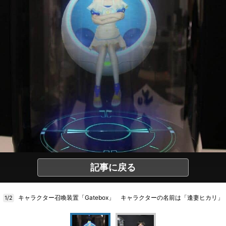
記事に戻る
キャラクター召喚装置「Gatebox」 キャラクターの名前は「逢妻ヒカリ」
1/2