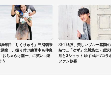
成8年目「りくりゅう」三浦璃来
羽生結弦、美しいブルー基調の
木原龍一、振り付け練習中も仲良
装で...「ゆず」北川悠仁・岩沢
 「おちゃらけ龍一」に笑い...楽
治と3ショット ゆず×ゆづコラ
そう
ファン歓喜
イト
サイトについて