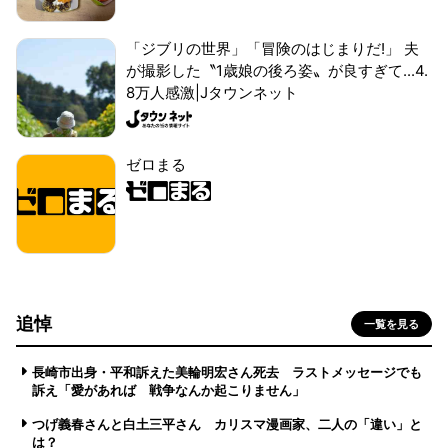
「ジブリの世界」「冒険のはじまりだ!」 夫
が撮影した〝1歳娘の後ろ姿〟が良すぎて...4.
8万人感激|Jタウンネット
ゼロまる
追悼
一覧を見る
長崎市出身・平和訴えた美輪明宏さん死去 ラストメッセージでも
訴え「愛があれば 戦争なんか起こりません」
つげ義春さんと白土三平さん カリスマ漫画家、二人の「違い」と
は？