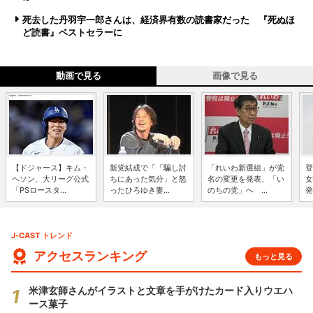
死去した丹羽宇一郎さんは、経済界有数の読書家だった 『死ぬほ
ど読書』ベストセラーに
動画で見る
画像で見る
【ドジャース】キム・
新党結成で「「騙し討
「れいわ新選組」が党
登
ヘソン、大リーグ公式
ちにあった気分」と怒
名の変更を発表、「い
女
「PSロースタ...
ったひろゆき妻...
のちの党」へ ...
発
J-CAST トレンド
アクセスランキング
もっと見る
米津玄師さんがイラストと文章を手がけたカード入りウエハ
ース菓子