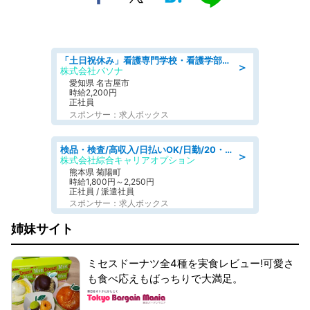
「土日祝休み」看護専門学校・看護学部での教員業務/高時給/要資格:保健師、正看護師
＞
株式会社パソナ
愛知県 名古屋市
時給2,200円
正社員
スポンサー：求人ボックス
検品・検査/高収入/日払いOK/日勤/20・30・40代活躍中/製造 工場
＞
株式会社綜合キャリアオプション
熊本県 菊陽町
時給1,800円～2,250円
正社員 / 派遣社員
スポンサー：求人ボックス
姉妹サイト
ミセスドーナツ全4種を実食レビュー!可愛さ
も食べ応えもばっちりで大満足。