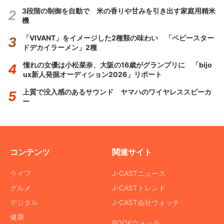
3段階の制御を自動で 米の香りや甘みを引き出す家庭用精米
機
「VIVANT」をイメージした2種類の味わい 「ベビースター
ドデカイラーメン」2種
憧れの女優は小松菜奈、大阪の16歳がグランプリに 「bijo
ux新人発掘オーディション2026」リポート
上質で没入感のあるサウンド ヤマハのワイヤレススピーカ
ー
コンテンツ
関連サイト
ライフ
J-CASTニュース
グルメ
J-CASTトレンド
デジタル
J-CAST会社ウォッチ
健康
BOOKウォッチ