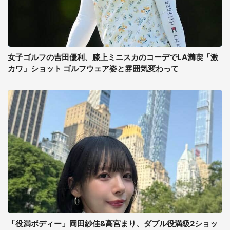
女子ゴルフの吉田優利、膝上ミニスカのコーデでLA満喫「激
カワ」ショット ゴルフウェア姿と雰囲気変わって
「役満ボディー」岡田紗佳&高宮まり、ダブル役満級2ショッ