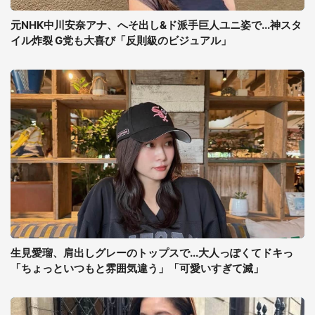
元NHK中川安奈アナ、へそ出し&ド派手巨人ユニ姿で...神スタ
イル炸裂 G党も大喜び「反則級のビジュアル」
生見愛瑠、肩出しグレーのトップスで...大人っぽくてドキっ
「ちょっといつもと雰囲気違う」「可愛いすぎて滅」