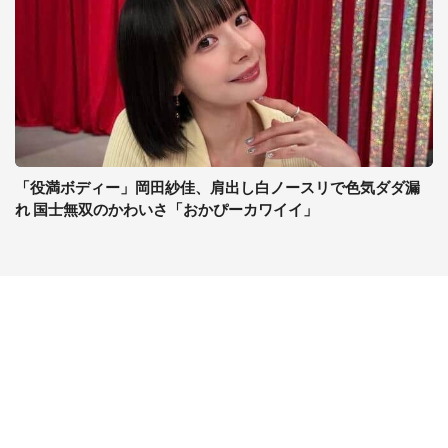
「役満ボディー」岡田紗佳、肩出し白ノースリで色気ダダ漏
れ 国士無双のかわいさ「おかぴーカワイイ」
コンテンツ
関連サイト
ライフ
J-CASTニュース
グルメ
J-CASTトレンド
デジタル
J-CAST会社ウォッチ