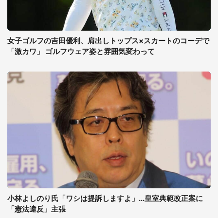
女子ゴルフの吉田優利、肩出しトップス×スカートのコーデで
「激カワ」 ゴルフウェア姿と雰囲気変わって
小林よしのり氏「ワシは提訴しますよ」...皇室典範改正案に
「憲法違反」主張