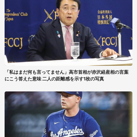
「私はまだ何も言ってません」高市首相が赤沢経産相の言葉
にこう答えた意味 二人の距離感を示す1枚の写真