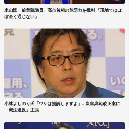
米山隆一前衆院議員、高市首相の英語力を批判 「現地ではほ
ぼ全く通じない」
小林よしのり氏「ワシは提訴しますよ」...皇室典範改正案に
「憲法違反」主張