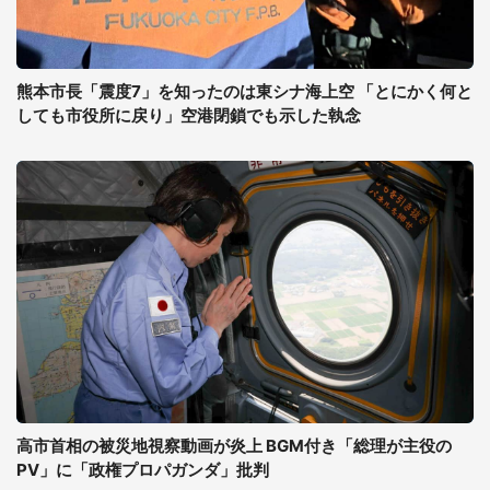
熊本市長「震度7」を知ったのは東シナ海上空 「とにかく何と
しても市役所に戻り」空港閉鎖でも示した執念
高市首相の被災地視察動画が炎上 BGM付き「総理が主役の
PV」に「政権プロパガンダ」批判