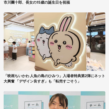
市川團十郎、長女の15歳の誕生日を祝福
「映画ちいかわ 人魚の島のひみつ」入場者特典第2弾にネット
大興奮 「デザイン良すぎ」も「転売すごそう」