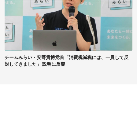
チームみらい・安野貴博党首「消費税減税には、一貫して反
対してきました」 説明に反響
コンテンツ
関連サイト
ライフ
J-CASTニュース
グルメ
J-CASTトレンド
デジタル
J-CAST会社ウォッチ