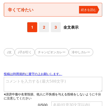
辛くて冷たい
続きを読む
1
2
3
全文表示
J太
J子が行く
チャンピオンカレー
冷やしカレー