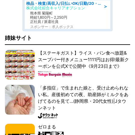
検品・検査/高収入/日払いOK/日勤/20・30・40代活躍中/製造 工場
＞
株式会社綜合キャリアオプション
熊本県 菊陽町
時給1,800円～2,250円
正社員 / 派遣社員
スポンサー：求人ボックス
姉妹サイト
【ステーキガスト】ライス・パン食べ放題&
スープバー付きメニュー1111円はお得!最新ク
ーポンを公式Xで公開中《9月23日まで》
「多指症」で生まれた娘と、受け止められな
い私。産後初めての夜、助産師がミルクをあ
げてるのを見て...(静岡県・20代女性)|Jタウ
ンネット
ゼロまる