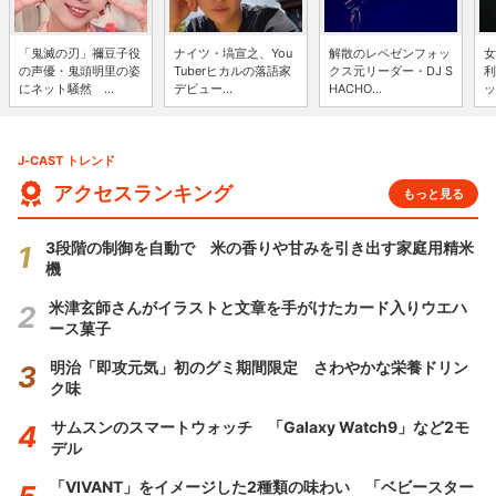
「鬼滅の刃」禰豆子役
ナイツ・塙宣之、You
解散のレペゼンフォッ
女
の声優・鬼頭明里の姿
Tuberヒカルの落語家
クス元リーダー・DJ S
利
にネット騒然 ...
デビュー...
HACHO...
ッ
J-CAST トレンド
アクセスランキング
もっと見る
3段階の制御を自動で 米の香りや甘みを引き出す家庭用精米
機
米津玄師さんがイラストと文章を手がけたカード入りウエハ
ース菓子
明治「即攻元気」初のグミ期間限定 さわやかな栄養ドリン
ク味
サムスンのスマートウォッチ 「Galaxy Watch9」など2モ
デル
「VIVANT」をイメージした2種類の味わい 「ベビースター