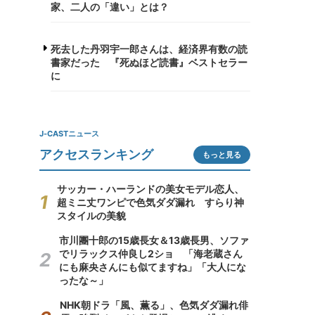
家、二人の「違い」とは？
死去した丹羽宇一郎さんは、経済界有数の読
書家だった 『死ぬほど読書』ベストセラー
に
J-CASTニュース
アクセスランキング
もっと見る
サッカー・ハーランドの美女モデル恋人、
超ミニ丈ワンピで色気ダダ漏れ すらり神
スタイルの美貌
市川團十郎の15歳長女＆13歳長男、ソファ
でリラックス仲良し2ショ 「海老蔵さん
にも麻央さんにも似てますね」「大人にな
ったな～」
NHK朝ドラ「風、薫る」、色気ダダ漏れ俳