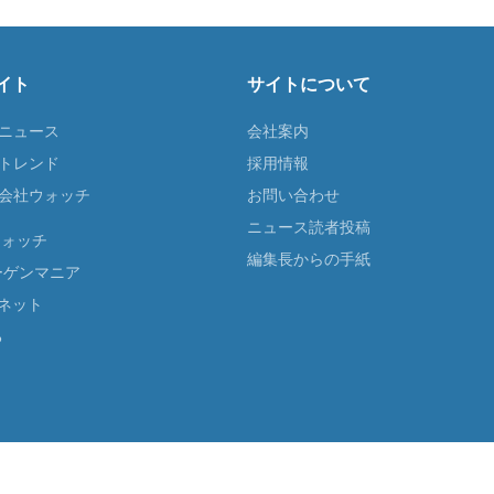
イト
サイトについて
Tニュース
会社案内
Tトレンド
採用情報
ST会社ウォッチ
お問い合わせ
ニュース読者投稿
ウォッチ
編集長からの手紙
ーゲンマニア
ネット
る