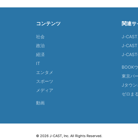
コンテンツ
関連サ
社会
J-CAS
政治
J-CAS
経済
J-CA
IT
BOOK
エンタメ
東京バ
スポーツ
Jタウン
メディア
ゼロま
動画
© 2026 J-CAST, Inc. All Rights Reserved.