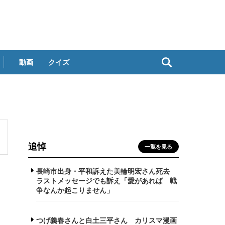
動画
クイズ
追悼
一覧を見る
長崎市出身・平和訴えた美輪明宏さん死去
ラストメッセージでも訴え「愛があれば 戦
争なんか起こりません」
つげ義春さんと白土三平さん カリスマ漫画