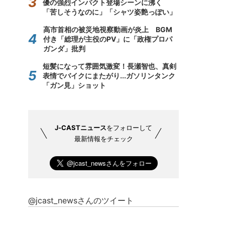
優の強烈インパクト登場シーンに沸く
「苦しそうなのに」「シャツ姿艶っぽい」
高市首相の被災地視察動画が炎上 BGM
付き「総理が主役のPV」に「政権プロパ
ガンダ」批判
短髪になって雰囲気激変！長瀬智也、真剣
表情でバイクにまたがり...ガソリンタンク
「ガン見」ショット
J-CASTニュース
をフォローして
最新情報をチェック
@jcast_newsさんのツイート