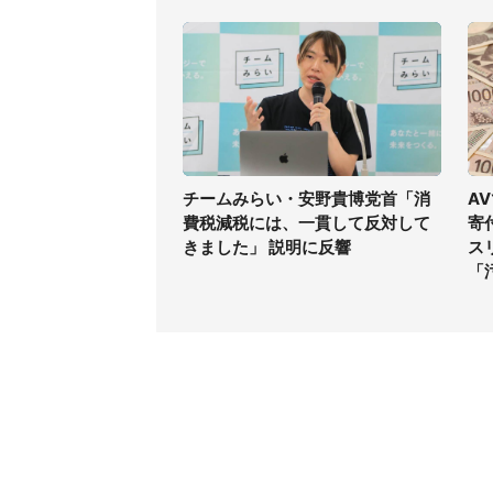
チームみらい・安野貴博党首「消
A
費税減税には、一貫して反対して
寄
きました」 説明に反響
ス
「
コンテンツ
関連サ