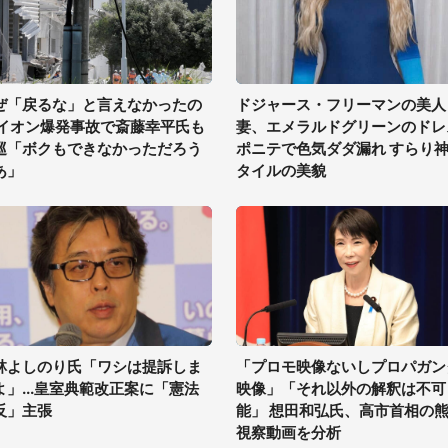
ぜ「戻るな」と言えなかったの
ドジャース・フリーマンの美人
 イオン爆発事故で斎藤幸平氏も
妻、エメラルドグリーンのドレ
巡「ボクもできなかっただろう
ポニテで色気ダダ漏れ すらり
あ」
タイルの美貌
林よしのり氏「ワシは提訴しま
「プロモ映像ないしプロパガン
よ」...皇室典範改正案に「憲法
映像」「それ以外の解釈は不可
反」主張
能」 想田和弘氏、高市首相の
視察動画を分析