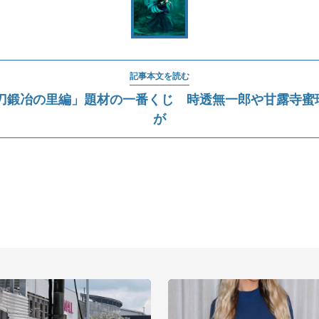
記事本文を読む
 刀鍛冶の里編」題材の一番くじ 時透無一郎や甘露寺蜜
が