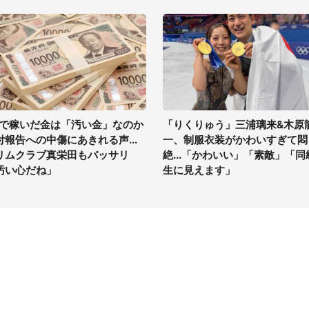
Vで稼いだ金は「汚い金」なのか
「りくりゅう」三浦璃来&木原
付報告への中傷にあきれる声...
一、制服衣装がかわいすぎて悶
リムクラブ真栄田もバッサリ
絶...「かわいい」「素敵」「同
汚い心だね」
生に見えます」
イト
サイトについて