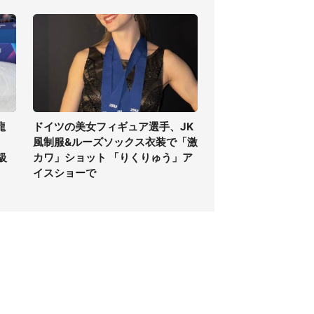
龍
ドイツの美女フィギュア選手、JK
風制服&ルーズソックス衣装で「激
級
カワ」ショット 「りくりゅう」ア
イスショーで