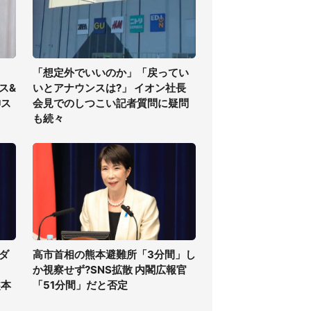
「想定外でいいのか」「戻ってい
ス&
いとアナウンスは?」 イオン社長
神ス
会見でのしつこい記者質問に疑問
も続々
ダ
高市首相の熊本避難所「3分間」し
か視察せず?SNS拡散 内閣広報官
熊本
「51分間」だと否定