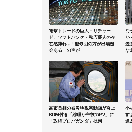
電撃トレードの巨人・リチャー
な
ド、ソフトバンク・秋広優人の存
か
在感薄れ...「他球団の方が出場機
逡
会ある」の声が
な
高市首相の被災地視察動画が炎上
小
BGM付き「総理が主役のPV」に
す
「政権プロパガンダ」批判
違