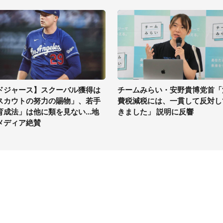
ドジャース】スクーバル獲得は
チームみらい・安野貴博党首「
スカウトの努力の賜物」、若手
費税減税には、一貫して反対し
育成法」は他に類を見ない...地
きました」 説明に反響
メディア絶賛
イト
サイトについて