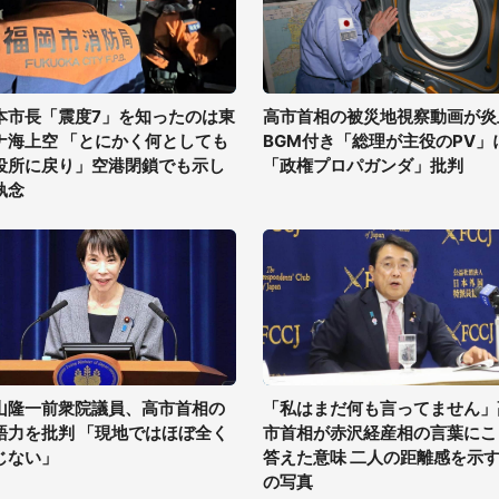
本市長「震度7」を知ったのは東
高市首相の被災地視察動画が炎
ナ海上空 「とにかく何としても
BGM付き「総理が主役のPV」
役所に戻り」空港閉鎖でも示し
「政権プロパガンダ」批判
執念
山隆一前衆院議員、高市首相の
「私はまだ何も言ってません」
語力を批判 「現地ではほぼ全く
市首相が赤沢経産相の言葉にこ
じない」
答えた意味 二人の距離感を示す
の写真