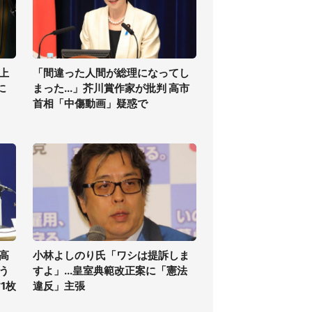
上
「間違った人間が総理になってし
に
まった...」芥川賞作家が批判 高市
首相「中傷動画」疑惑で
高
小林よしのり氏「ワシは提訴しま
う
すよ」...皇室典範改正案に「憲法
1枚
違反」主張