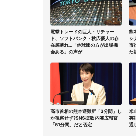
電撃トレードの巨人・リチャー
熊
ド、ソフトバンク・秋広優人の存
シ
在感薄れ...「他球団の方が出場機
市
会ある」の声が
た
高市首相の熊本避難所「3分間」し
米
か視察せず?SNS拡散 内閣広報官
英
「51分間」だと否定
通