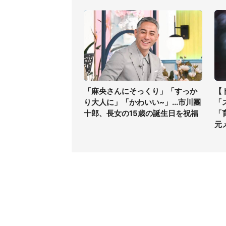
「麻央さんにそっくり」「すっか
【
り大人に」「かわいい~」...市川團
「
十郎、長女の15歳の誕生日を祝福
「
元
コンテンツ
関連サ