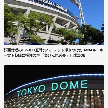
顔面付近の155キロ直球にヘルメット叩きつけたDeNAルーキ
ー宮下朝陽に擁護の声 「負けん気必要」と球団OB