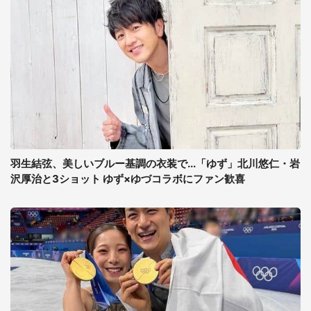
羽生結弦、美しいブルー基調の衣装で...「ゆず」北川悠仁・岩
沢厚治と3ショット ゆず×ゆづコラボにファン歓喜