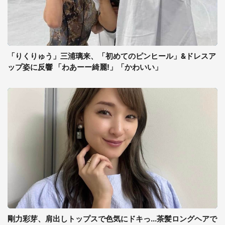
「りくりゅう」三浦璃来、「初めてのピンヒール」&ドレスア
ップ姿に反響 「わあーー綺麗!」「かわいい」
剛力彩芽、肩出しトップスで色気にドキっ...茶髪ロングヘアで