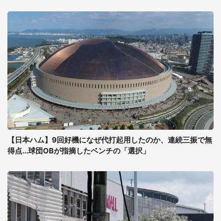
【日本ハム】9回好機になぜ代打起用したのか、連続三振で無
得点...球団OBが指摘したベンチの「選択」