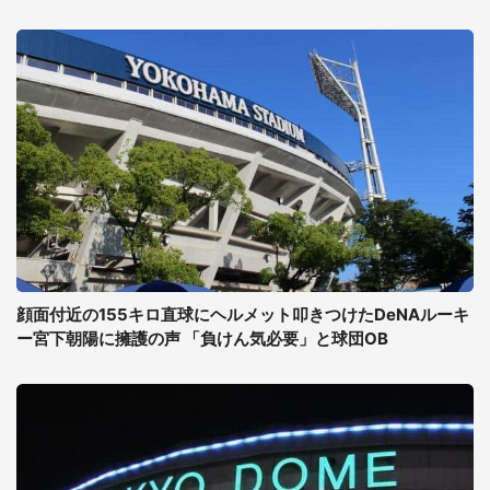
顔面付近の155キロ直球にヘルメット叩きつけたDeNAルーキ
ー宮下朝陽に擁護の声 「負けん気必要」と球団OB