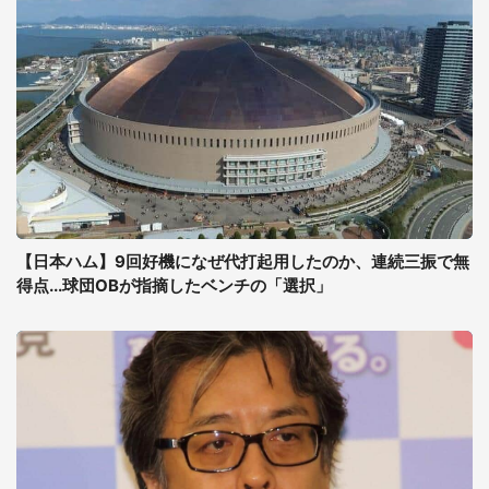
【日本ハム】9回好機になぜ代打起用したのか、連続三振で無
得点...球団OBが指摘したベンチの「選択」