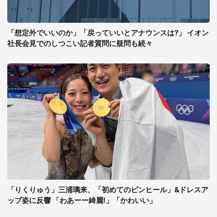
「想定外でいいのか」「戻っていいとアナウンスは?」 イオン
社長会見でのしつこい記者質問に疑問も続々
「りくりゅう」三浦璃来、「初めてのピンヒール」&ドレスア
ップ姿に反響 「わあーー綺麗!」「かわいい」