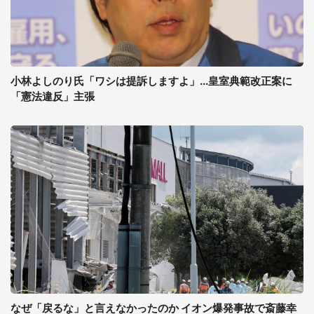
小林よしのり氏「ワシは提訴しますよ」...皇室典範改正案に
「憲法違反」主張
なぜ「戻るな」と言えなかったのか イオン爆発事故で斎藤幸