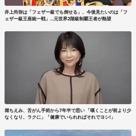
井上尚弥は「フェザー級でも倒せる」、今後見たいのは「フ
ェザー級王座統一戦」...元世界2階級制覇王者が熱望
堀ちえみ、舌がん手術から7年半で思い 「嘆くことが前より少
なくなり、ラクに」「健康でいられればそれでヨシ!」