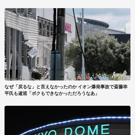
なぜ「戻るな」と言えなかったのか イオン爆発事故で斎藤幸
平氏も逡巡「ボクもできなかっただろうなあ」