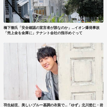
橋下徹氏「安全確認の宣言者が誰なのか」...イオン爆発事故
「売上金を金庫に」テナント会社の指示めぐって
羽生結弦、美しいブルー基調の衣装で...「ゆず」北川悠仁・岩