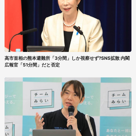
高市首相の熊本避難所「3分間」しか視察せず?SNS拡散 内閣
広報官「51分間」だと否定