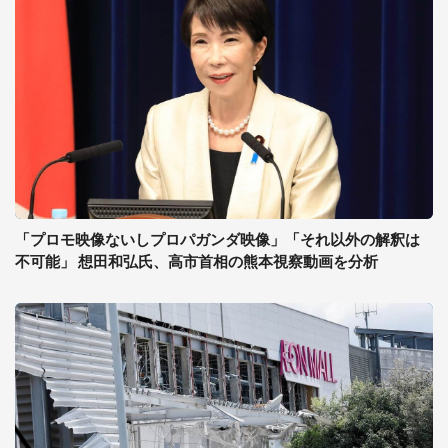
「プロモ映像ないしプロパガンダ映像」「それ以外の解釈は
不可能」 想田和弘氏、高市首相の熊本視察動画を分析