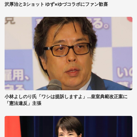
沢厚治と3ショット ゆず×ゆづコラボにファン歓喜
小林よしのり氏「ワシは提訴しますよ」...皇室典範改正案に
「憲法違反」主張