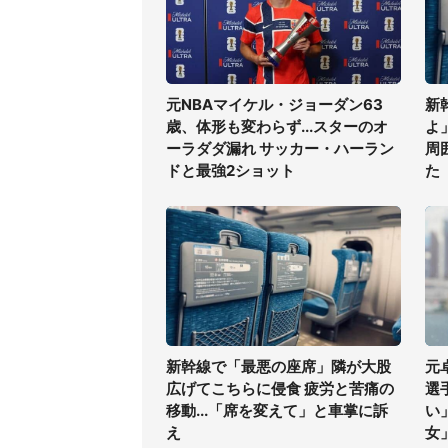
元NBAマイケル・ジョーダン63
新
歳、体形も変わらず...スターのオ
よ
ーラダダ漏れ サッカー・ハーラン
周
ドと最強2ショット
た
新幹線で「最悪の座席」隣が大股
元
広げてこちらに侵食 疲労と苦痛の
選
移動...「席を変えて」と車掌に訴
い
え
女