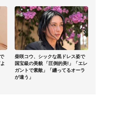
で
柴咲コウ、シックな黒ドレス姿で
どよ
国宝級の美貌 「圧倒的美!」「エレ
ガントで素敵」「纏ってるオーラ
が違う」