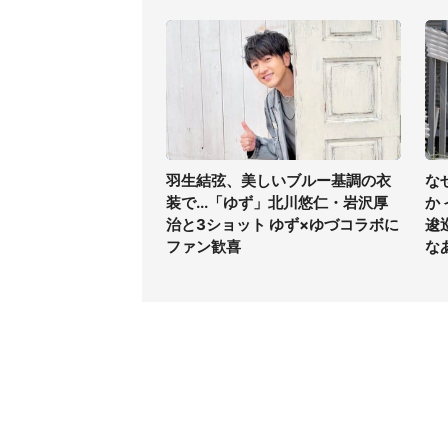
羽生結弦、美しいブルー基調の衣
な
装で...「ゆず」北川悠仁・岩沢厚
か
治と3ショット ゆず×ゆづコラボに
逡
ファン歓喜
な
コンテンツ
関連サ