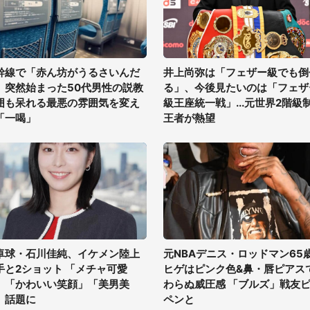
幹線で「赤ん坊がうるさいんだ
井上尚弥は「フェザー級でも倒
」突然始まった50代男性の説教
る」、今後見たいのは「フェザ
囲も呆れる最悪の雰囲気を変え
級王座統一戦」...元世界2階級
「一喝」
王者が熱望
卓球・石川佳純、イケメン陸上
元NBAデニス・ロッドマン65
手と2ショット 「メチャ可愛
ヒゲはピンク色&鼻・唇ピアス
」「かわいい笑顔」「美男美
わらぬ威圧感 「ブルズ」戦友
」話題に
ペンと