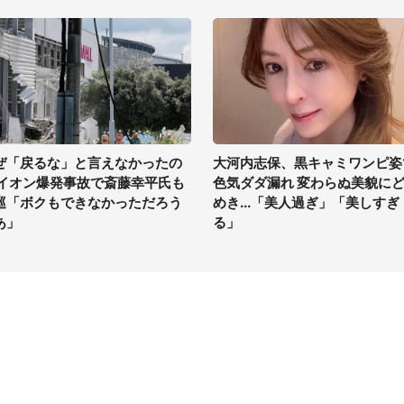
ぜ「戻るな」と言えなかったの
大河内志保、黒キャミワンピ姿
 イオン爆発事故で斎藤幸平氏も
色気ダダ漏れ 変わらぬ美貌に
巡「ボクもできなかっただろう
めき...「美人過ぎ」「美しすぎ
あ」
る」
イト
サイトについて