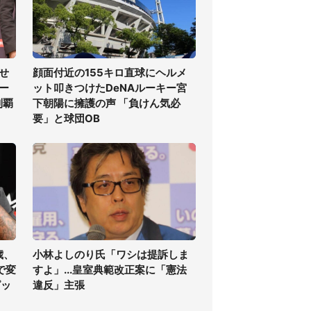
せ
顔面付近の155キロ直球にヘルメ
ー
ット叩きつけたDeNAルーキー宮
制覇
下朝陽に擁護の声 「負けん気必
要」と球団OB
歳、
小林よしのり氏「ワシは提訴しま
で変
すよ」...皇室典範改正案に「憲法
ピッ
違反」主張