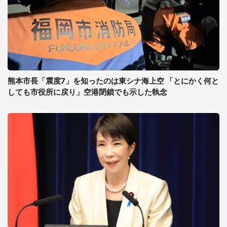
熊本市長「震度7」を知ったのは東シナ海上空 「とにかく何と
しても市役所に戻り」空港閉鎖でも示した執念