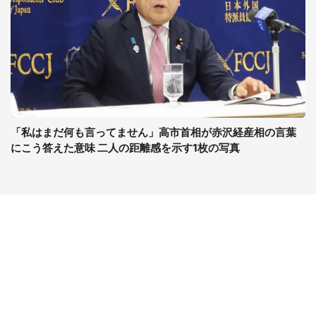
「私はまだ何も言ってません」高市首相が赤沢経産相の言葉
にこう答えた意味 二人の距離感を示す1枚の写真
コンテンツ
関連サイト
ライフ
J-CASTニュース
グルメ
J-CASTトレンド
デジタル
J-CAST会社ウォッチ