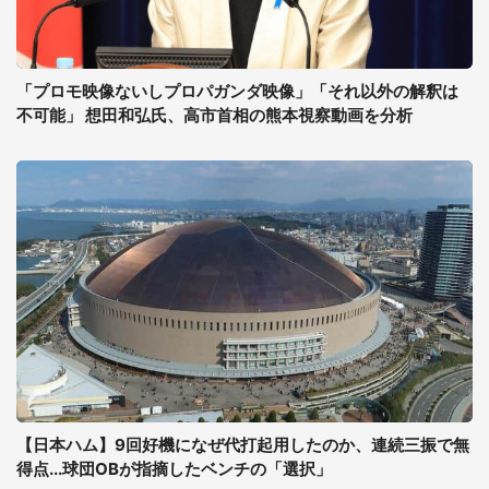
「プロモ映像ないしプロパガンダ映像」「それ以外の解釈は
不可能」 想田和弘氏、高市首相の熊本視察動画を分析
【日本ハム】9回好機になぜ代打起用したのか、連続三振で無
得点...球団OBが指摘したベンチの「選択」