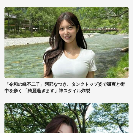
「令和の峰不二子」阿部なつき、タンクトップ姿で颯爽と街
中を歩く 「綺麗過ぎます」神スタイル炸裂