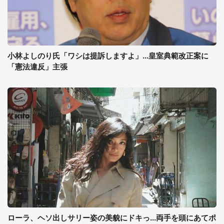
小林よしのり氏「ワシは提訴しますよ」...皇室典範改正案に
「憲法違反」主張
ローラ、ヘソ出しサリー姿の美貌にドキっ...両手を頭にあてポ