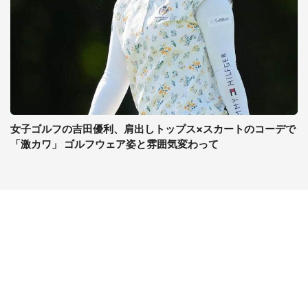
女子ゴルフの吉田優利、肩出しトップス×スカートのコーデで
「激カワ」 ゴルフウェア姿と雰囲気変わって
コンテンツ
関連サイト
ライフ
J-CASTニュース
グルメ
J-CASTトレンド
デジタル
J-CAST会社ウォッチ