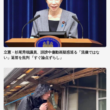
立憲・杉尾秀哉議員、誹謗中傷動画疑惑巡る「流儀ではな
い」返答を批判 「すぐ論点ずらし」