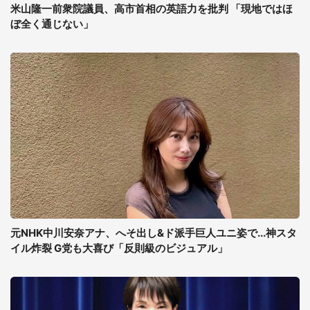
米山隆一前衆院議員、高市首相の英語力を批判 「現地ではほ
ぼ全く通じない」
元NHK中川安奈アナ、へそ出し&ド派手巨人ユニ姿で...神スタ
イル炸裂 G党も大喜び「反則級のビジュアル」