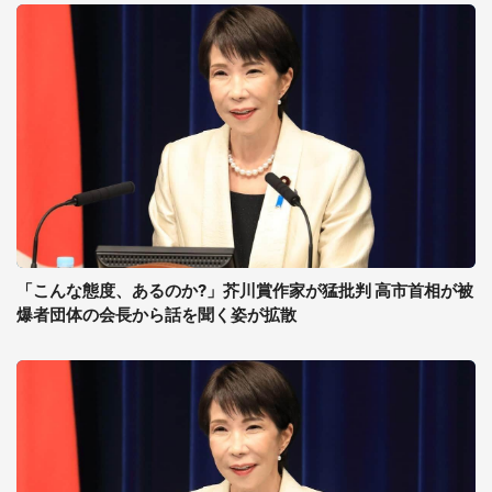
「こんな態度、あるのか?」芥川賞作家が猛批判 高市首相が被
爆者団体の会長から話を聞く姿が拡散