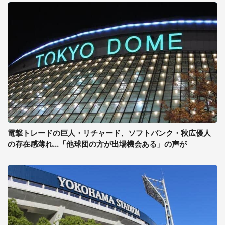
電撃トレードの巨人・リチャード、ソフトバンク・秋広優人
の存在感薄れ...「他球団の方が出場機会ある」の声が