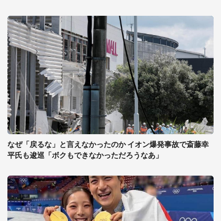
なぜ「戻るな」と言えなかったのか イオン爆発事故で斎藤幸
平氏も逡巡「ボクもできなかっただろうなあ」