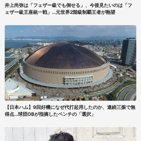
井上尚弥は「フェザー級でも倒せる」、今後見たいのは「フ
ェザー級王座統一戦」...元世界2階級制覇王者が熱望
【日本ハム】9回好機になぜ代打起用したのか、連続三振で無
得点...球団OBが指摘したベンチの「選択」