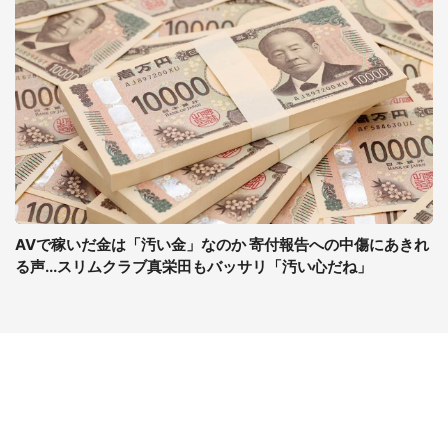
AVで稼いだ金は「汚い金」なのか 寄付報告への中傷にあきれ
る声...スリムクラブ真栄田もバッサリ「汚い心だね」
コンテンツ
関連サイト
ライフ
J-CASTニュース