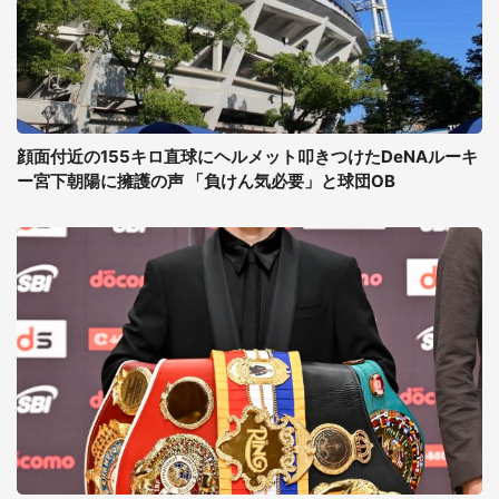
顔面付近の155キロ直球にヘルメット叩きつけたDeNAルーキ
ー宮下朝陽に擁護の声 「負けん気必要」と球団OB