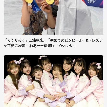
「りくりゅう」三浦璃来、「初めてのピンヒール」&ドレスア
ップ姿に反響 「わあーー綺麗!」「かわいい」