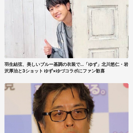
羽生結弦、美しいブルー基調の衣装で...「ゆず」北川悠仁・岩
沢厚治と3ショット ゆず×ゆづコラボにファン歓喜