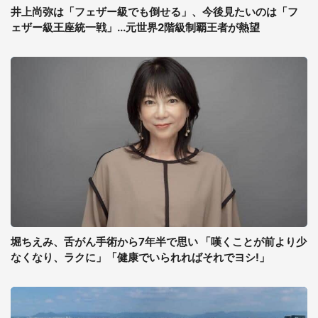
井上尚弥は「フェザー級でも倒せる」、今後見たいのは「フ
ェザー級王座統一戦」...元世界2階級制覇王者が熱望
堀ちえみ、舌がん手術から7年半で思い 「嘆くことが前より少
なくなり、ラクに」「健康でいられればそれでヨシ!」