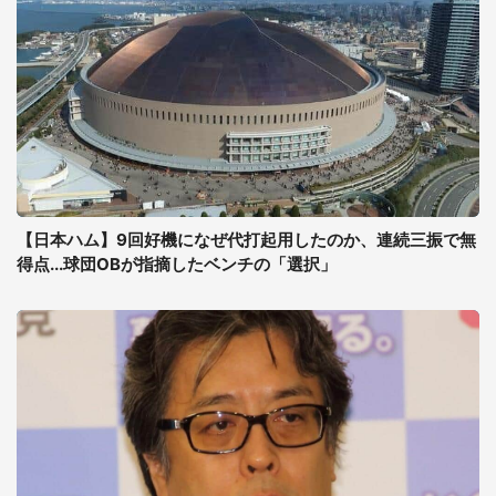
【日本ハム】9回好機になぜ代打起用したのか、連続三振で無
得点...球団OBが指摘したベンチの「選択」