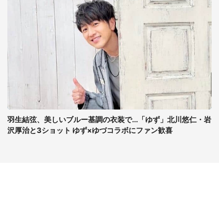
羽生結弦、美しいブルー基調の衣装で...「ゆず」北川悠仁・岩
沢厚治と3ショット ゆず×ゆづコラボにファン歓喜
コンテンツ
関連サイト
ライフ
J-CASTニュース