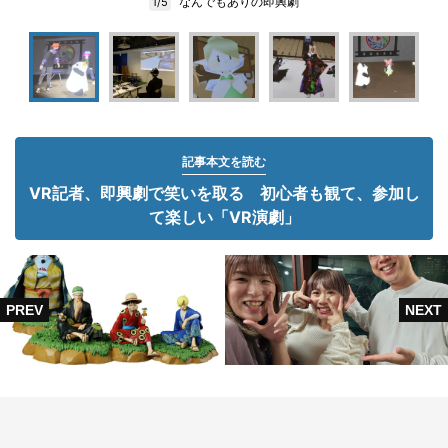
なんでもありの即興劇
1/5
記事本文を読む
VR記者、即興劇で笑いを取る 初心者も観て、参加し
て楽しい「VR演劇」