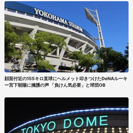
顔面付近の155キロ直球にヘルメット叩きつけたDeNAルーキ
ー宮下朝陽に擁護の声 「負けん気必要」と球団OB