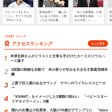
【ドジャース】キム・
新党結成で「「騙し討
「れいわ新選組」が党
登
ヘソン、大リーグ公式
ちにあった気分」と怒
名の変更を発表、「い
女
「PSロースタ...
ったひろゆき妻...
のちの党」へ ...
発
J-CAST トレンド
アクセスランキング
もっと見る
米津玄師さんがイラストと文章を手がけたカード入りウエハ
ース菓子
3段階の制御を自動で 米の香りや甘みを引き出す家庭用精米
機
上質で没入感のあるサウンド ヤマハのワイヤレススピーカ
ー
「VIVANT」をイメージした2種類の味わい 「ベビースター
ドデカイラーメン」2種
憧れの女優は小松菜奈、大阪の16歳がグランプリに 「bijou