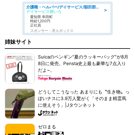
介護職・ヘルパー/デイサービス/額田郡幸田町/JR東海道本線 幸田/愛知県
＞
デイサービス燈いろ
愛知県 幸田町
時給1,200円
正社員
スポンサー：求人ボックス
姉妹サイト
Suicaのペンギン"夏のラッキーバッグ"が8月
8日に発売。Pensta史上最も豪華な7点入り
だよ~。
どうしてこうなった あまりにも〝生き物〟っ
ぽいナスに3.9万人驚がく「そのまま精霊馬
に使えそう」|Jタウンネット
ゼロまる