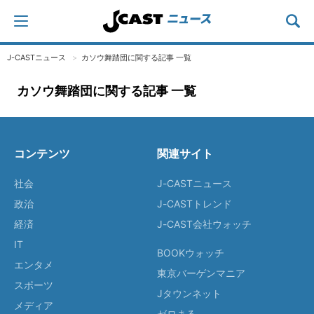
J-CASTニュース
カソウ舞踏団に関する記事 一覧
カソウ舞踏団に関する記事 一覧
コンテンツ
関連サイト
社会
J-CASTニュース
政治
J-CASTトレンド
経済
J-CAST会社ウォッチ
IT
BOOKウォッチ
エンタメ
東京バーゲンマニア
スポーツ
Jタウンネット
メディア
ゼロまる