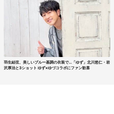
羽生結弦、美しいブルー基調の衣装で...「ゆず」北川悠仁・岩
沢厚治と3ショット ゆず×ゆづコラボにファン歓喜
コンテンツ
関連サイト
ライフ
J-CASTニュース