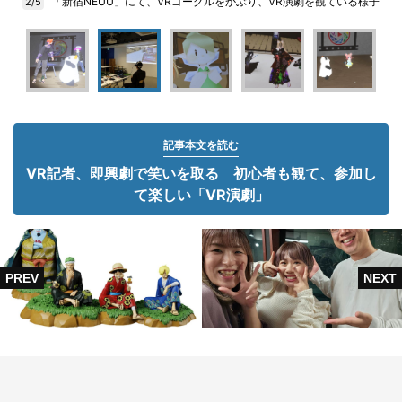
「新宿NEUU」にて、VRゴーグルをかぶり、VR演劇を観ている様子
2/5
記事本文を読む
VR記者、即興劇で笑いを取る 初心者も観て、参加し
て楽しい「VR演劇」