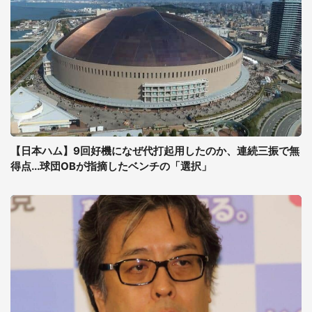
【日本ハム】9回好機になぜ代打起用したのか、連続三振で無
得点...球団OBが指摘したベンチの「選択」