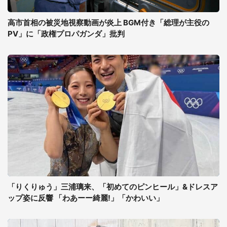
高市首相の被災地視察動画が炎上 BGM付き「総理が主役の
PV」に「政権プロパガンダ」批判
「りくりゅう」三浦璃来、「初めてのピンヒール」&ドレスア
ップ姿に反響 「わあーー綺麗!」「かわいい」