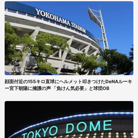
顔面付近の155キロ直球にヘルメット叩きつけたDeNAルーキ
ー宮下朝陽に擁護の声 「負けん気必要」と球団OB