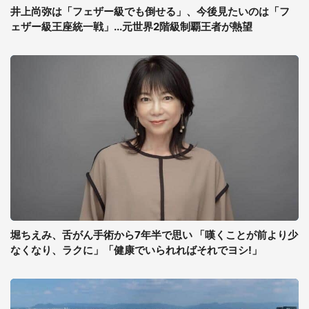
井上尚弥は「フェザー級でも倒せる」、今後見たいのは「フ
ェザー級王座統一戦」...元世界2階級制覇王者が熱望
堀ちえみ、舌がん手術から7年半で思い 「嘆くことが前より少
なくなり、ラクに」「健康でいられればそれでヨシ!」