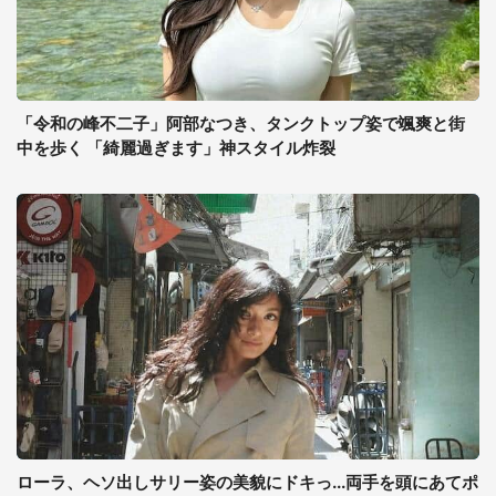
「令和の峰不二子」阿部なつき、タンクトップ姿で颯爽と街
中を歩く 「綺麗過ぎます」神スタイル炸裂
ローラ、ヘソ出しサリー姿の美貌にドキっ...両手を頭にあてポ