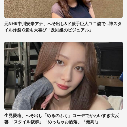
元NHK中川安奈アナ、へそ出し&ド派手巨人ユニ姿で...神スタ
イル炸裂 G党も大喜び「反則級のビジュアル」
生見愛瑠、へそ出し「めるのふく」コーデでかわいすぎ大反
響 「スタイル抜群」「めっちゃお洒落」「最高!」