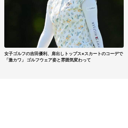
女子ゴルフの吉田優利、肩出しトップス×スカートのコーデで
「激カワ」 ゴルフウェア姿と雰囲気変わって
コンテンツ
関連サイト
ライフ
J-CASTニュース
グルメ
J-CASTトレンド
デジタル
J-CAST会社ウォッチ