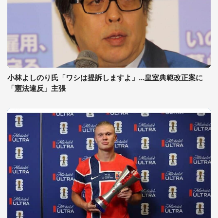
小林よしのり氏「ワシは提訴しますよ」...皇室典範改正案に
「憲法違反」主張