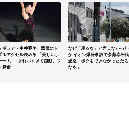
ィギュア・中井亜美、華麗にト
なぜ「戻るな」と言えなかった
プルアクセル決める 「美しいぃ
か イオン爆発事故で斎藤幸平
ーー!!」「きれいすぎて感動」フ
逡巡「ボクもできなかっただろ
ン興奮
なあ」
イト
サイトについて
Tニュース
会社案内