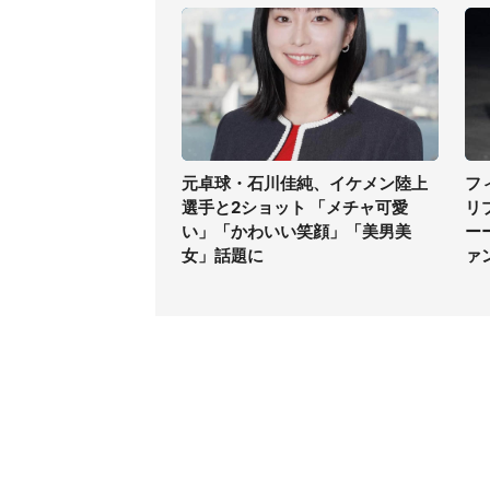
元卓球・石川佳純、イケメン陸上
フ
選手と2ショット 「メチャ可愛
リ
い」「かわいい笑顔」「美男美
ー
女」話題に
ァ
コンテンツ
関連サ
ライフ
J-CAS