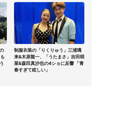
の
制服衣装の「りくりゅう」三浦璃
氏も
来&木原龍一、「うたまさ」吉田唄
う
菜&森田真沙也の4ショに反響 「青
春すぎて眩しい」
個人情報保護方針