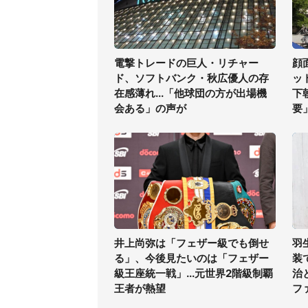
電撃トレードの巨人・リチャー
顔
ド、ソフトバンク・秋広優人の存
ッ
在感薄れ...「他球団の方が出場機
下
会ある」の声が
要
井上尚弥は「フェザー級でも倒せ
羽
る」、今後見たいのは「フェザー
装
級王座統一戦」...元世界2階級制覇
治
王者が熱望
フ