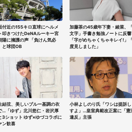
面付近の155キロ直球にヘルメ
加藤茶の45歳年下妻・綾菜、
ト叩きつけたDeNAルーキー宮
文字」手書き勉強ノートに反響
朝陽に擁護の声 「負けん気必
「字がめちゃくちゃキレイ!」
」と球団OB
度見しました」
生結弦、美しいブルー基調の衣
小林よしのり氏「ワシは提訴し
で...「ゆず」北川悠仁・岩沢厚
すよ」...皇室典範改正案に「憲
と3ショット ゆず×ゆづコラボに
違反」主張
ァン歓喜