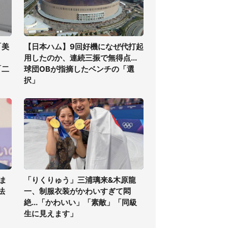
「美
【日本ハム】9回好機になぜ代打起
用したのか、連続三振で無得点...
「二
球団OBが指摘したベンチの「選
択」
ま
「りくりゅう」三浦璃来&木原龍
法
一、制服衣装がかわいすぎて悶
絶...「かわいい」「素敵」「同級
生に見えます」