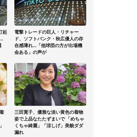
打起
電撃トレードの巨人・リチャー
.
ド、ソフトバンク・秋広優人の存
選
在感薄れ...「他球団の方が出場機
会ある」の声が
着
三田寛子、優雅な淡い黄色の着物
ぎ
姿で上品なたたずまいで 「めちゃ
」
くちゃ綺麗」「涼しげ」美貌ダダ
漏れ