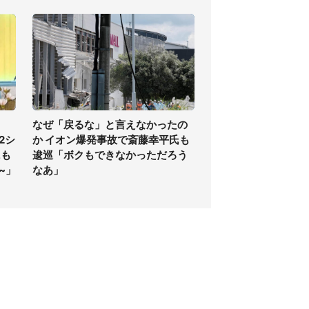
なぜ「戻るな」と言えなかったの
2シ
か イオン爆発事故で斎藤幸平氏も
にも
逡巡「ボクもできなかっただろう
~」
なあ」