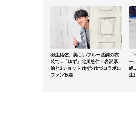
羽生結弦、美しいブルー基調の衣
「
装で...「ゆず」北川悠仁・岩沢厚
一
治と3ショット ゆず×ゆづコラボに
絶
ファン歓喜
生
コンテンツ
関連サ