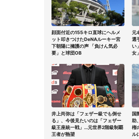
顔面付近の155キロ直球にヘルメ
元
ット叩きつけたDeNAルーキー宮
選
下朝陽に擁護の声 「負けん気必
い
要」と球団OB
女
井上尚弥は「フェザー級でも倒せ
国
る」、今後見たいのは「フェザー
助
級王座統一戦」...元世界2階級制覇
権
王者が熱望
ル