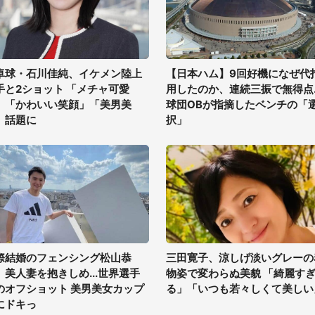
卓球・石川佳純、イケメン陸上
【日本ハム】9回好機になぜ代
手と2ショット 「メチャ可愛
用したのか、連続三振で無得点..
」「かわいい笑顔」「美男美
球団OBが指摘したベンチの「
」話題に
択」
際結婚のフェンシング松山恭
三田寛子、涼しげ淡いグレーの
、美人妻を抱きしめ...世界選手
物姿で変わらぬ美貌 「綺麗す
のオフショット 美男美女カップ
る」「いつも若々しくて美しい
にドキっ