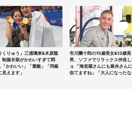
りくりゅう」三浦璃来&木原龍
市川團十郎の15歳長女&13歳長
、制服衣装がかわいすぎて悶
男、ソファでリラックス仲良し
...「かわいい」「素敵」「同級
ョ 「海老蔵さんにも麻央さん
に見えます」
似てますね」「大人になったな
イト
サイトについて