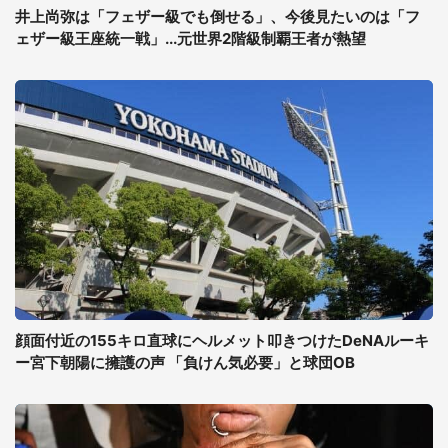
井上尚弥は「フェザー級でも倒せる」、今後見たいのは「フ
ェザー級王座統一戦」...元世界2階級制覇王者が熱望
顔面付近の155キロ直球にヘルメット叩きつけたDeNAルーキ
ー宮下朝陽に擁護の声 「負けん気必要」と球団OB