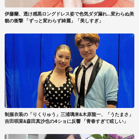
伊藤蘭、透け感黒ロングドレス姿で色気ダダ漏れ...変わらぬ美
貌の衝撃 「ずっと変わらず綺麗」「美しすぎ」
制服衣装の「りくりゅう」三浦璃来&木原龍一、「うたまさ」
吉田唄菜&森田真沙也の4ショに反響 「青春すぎて眩しい」