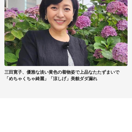
三田寛子、優雅な淡い黄色の着物姿で上品なたたずまいで
「めちゃくちゃ綺麗」「涼しげ」美貌ダダ漏れ
コンテンツ
関連サイト
ライフ
J-CASTニュース