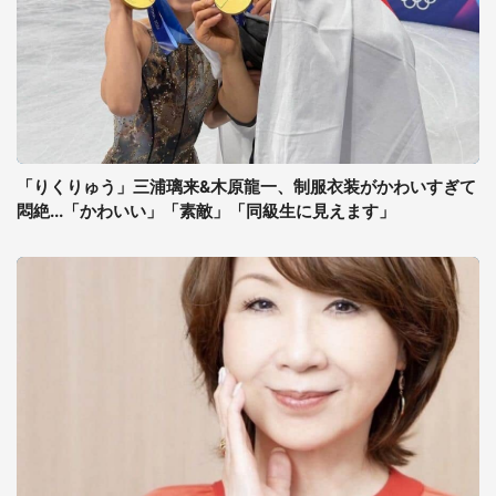
「りくりゅう」三浦璃来&木原龍一、制服衣装がかわいすぎて
悶絶...「かわいい」「素敵」「同級生に見えます」