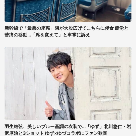
新幹線で「最悪の座席」隣が大股広げてこちらに侵食 疲労と
苦痛の移動...「席を変えて」と車掌に訴え
羽生結弦、美しいブルー基調の衣装で...「ゆず」北川悠仁・岩
沢厚治と3ショット ゆず×ゆづコラボにファン歓喜