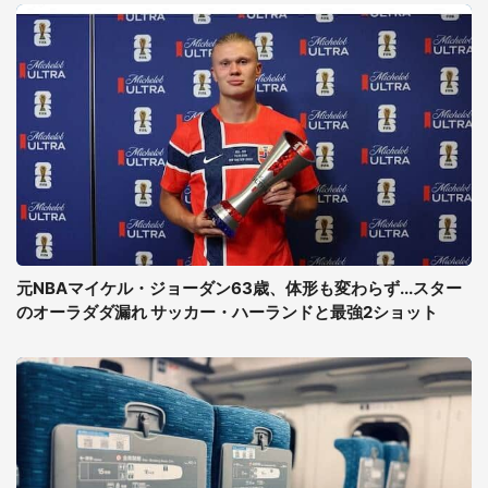
元NBAマイケル・ジョーダン63歳、体形も変わらず...スター
のオーラダダ漏れ サッカー・ハーランドと最強2ショット