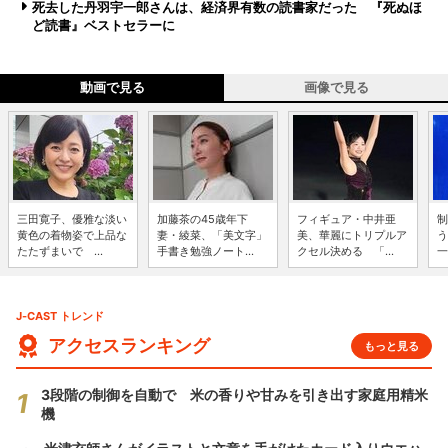
死去した丹羽宇一郎さんは、経済界有数の読書家だった 『死ぬほ
ど読書』ベストセラーに
動画で見る
画像で見る
三田寛子、優雅な淡い
加藤茶の45歳年下
フィギュア・中井亜
制
黄色の着物姿で上品な
妻・綾菜、「美文字」
美、華麗にトリプルア
う
たたずまいで ...
手書き勉強ノート...
クセル決める 「...
一
J-CAST トレンド
アクセスランキング
もっと見る
3段階の制御を自動で 米の香りや甘みを引き出す家庭用精米
機