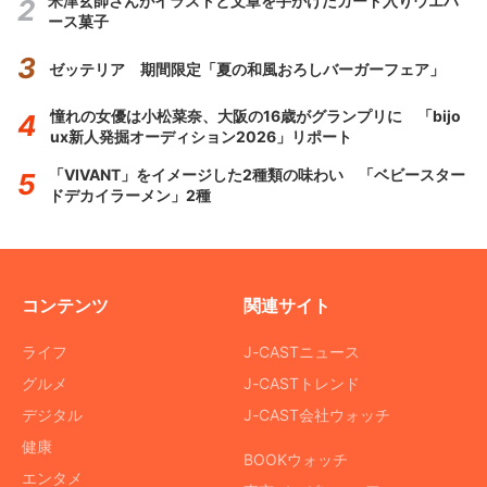
米津玄師さんがイラストと文章を手がけたカード入りウエハ
ース菓子
ゼッテリア 期間限定「夏の和風おろしバーガーフェア」
憧れの女優は小松菜奈、大阪の16歳がグランプリに 「bijo
ux新人発掘オーディション2026」リポート
「VIVANT」をイメージした2種類の味わい 「ベビースター
ドデカイラーメン」2種
コンテンツ
関連サイト
ライフ
J-CASTニュース
グルメ
J-CASTトレンド
デジタル
J-CAST会社ウォッチ
健康
BOOKウォッチ
エンタメ