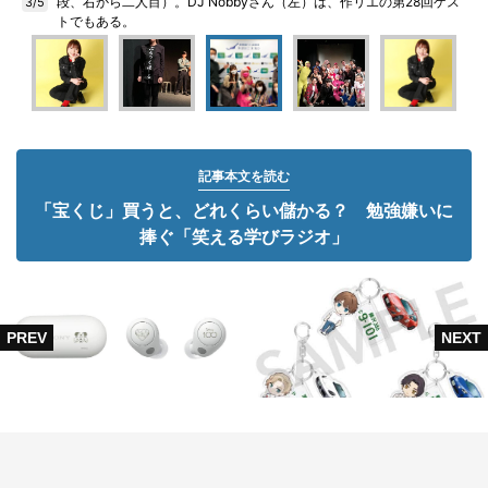
段、右から二人目）。DJ Nobbyさん（左）は、作リエの第28回ゲス
3/5
トでもある。
記事本文を読む
「宝くじ」買うと、どれくらい儲かる？ 勉強嫌いに
捧ぐ「笑える学びラジオ」