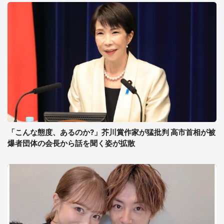
「こんな態度、あるのか?」芥川賞作家が猛批判 高市首相が被
爆者団体の会長から話を聞く姿が拡散