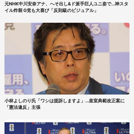
元NHK中川安奈アナ、へそ出し&ド派手巨人ユニ姿で...神スタ
イル炸裂 G党も大喜び「反則級のビジュアル」
小林よしのり氏「ワシは提訴しますよ」...皇室典範改正案に
「憲法違反」主張