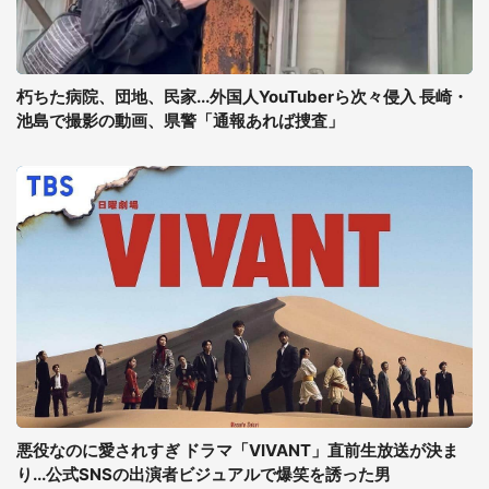
朽ちた病院、団地、民家...外国人YouTuberら次々侵入 長崎・
池島で撮影の動画、県警「通報あれば捜査」
悪役なのに愛されすぎ ドラマ「VIVANT」直前生放送が決ま
り...公式SNSの出演者ビジュアルで爆笑を誘った男