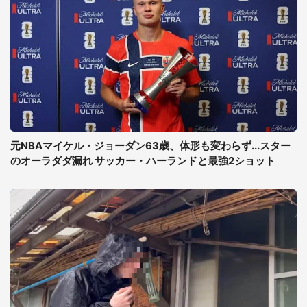
元NBAマイケル・ジョーダン63歳、体形も変わらず...スター
のオーラダダ漏れ サッカー・ハーランドと最強2ショット