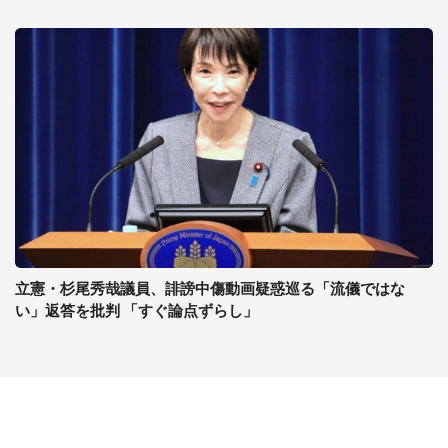
立憲・杉尾秀哉議員、誹謗中傷動画疑惑巡る「流儀ではな
い」返答を批判 「すぐ論点ずらし」
コンテンツ
関連サイト