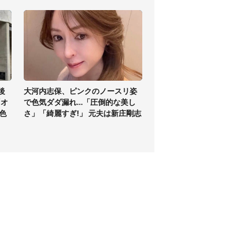
後
大河内志保、ピンクのノースリ姿
「オ
で色気ダダ漏れ...「圧倒的な美し
色
さ」「綺麗すぎ!」 元夫は新庄剛志