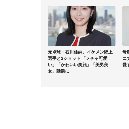
元卓球・石川佳純、イケメン陸上
母
選手と2ショット 「メチャ可愛
ニ
い」「かわいい笑顔」「美男美
愛
女」話題に
コンテンツ
関連サ