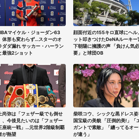
NBAマイケル・ジョーダン63
顔面付近の155キロ直球にヘル
、体形も変わらず...スターのオ
ット叩きつけたDeNAルーキー
ラダダ漏れ サッカー・ハーラン
下朝陽に擁護の声 「負けん気
と最強2ショット
要」と球団OB
上尚弥は「フェザー級でも倒せ
柴咲コウ、シックな黒ドレス姿
」、今後見たいのは「フェザー
国宝級の美貌 「圧倒的美!」「
王座統一戦」...元世界2階級制覇
ガントで素敵」「纏ってるオー
者が熱望
が違う」