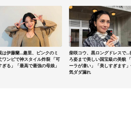
親は伊藤蘭...趣里、ピンクのミ
柴咲コウ、黒ロングドレスで...
丈ワンピで神スタイル炸裂 「可
ろ姿まで美しい国宝級の美貌 
すぎる」「最高で最強の母娘」
ーラが凄い」「美しすぎます」
気ダダ漏れ
イト
サイトについて