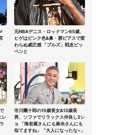
メ
元NBAデニス・ロッドマン65歳、
宮
ヒゲはピンク色&鼻・唇ピアスで変
必
わらぬ威圧感 「ブルズ」戦友ピッ
ペンと
で
市川團十郎の15歳長女&13歳長
エレ
男、ソファでリラックス仲良し2シ
ラ
ョ 「海老蔵さんにも麻央さんにも
似てますね」「大人になったな~」