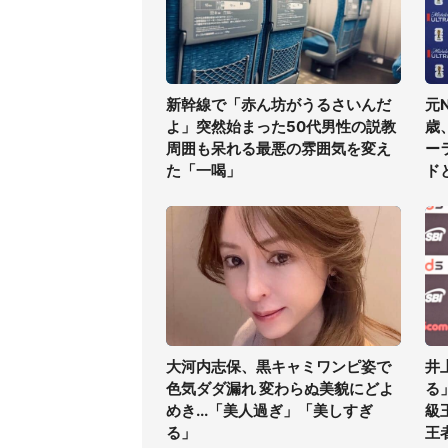
新幹線で「赤ん坊がうるさいんだ
元
よ」突然始まった50代男性の説教
歳
周囲も呆れる最悪の雰囲気を変え
ー
た「一喝」
ド
大河内志保、黒キャミワンピ姿で
井
色気ダダ漏れ 変わらぬ美貌にどよ
る
めき...「美人過ぎ」「美しすぎ
級
る」
王