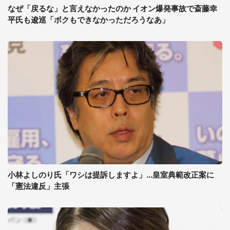
なぜ「戻るな」と言えなかったのか イオン爆発事故で斎藤幸
平氏も逡巡「ボクもできなかっただろうなあ」
小林よしのり氏「ワシは提訴しますよ」...皇室典範改正案に
「憲法違反」主張