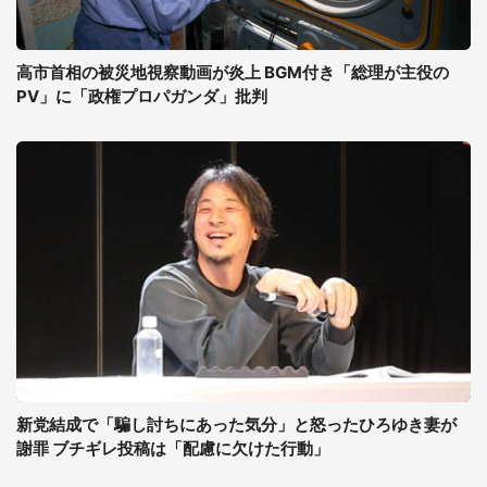
高市首相の被災地視察動画が炎上 BGM付き「総理が主役の
PV」に「政権プロパガンダ」批判
新党結成で「騙し討ちにあった気分」と怒ったひろゆき妻が
謝罪 ブチギレ投稿は「配慮に欠けた行動」