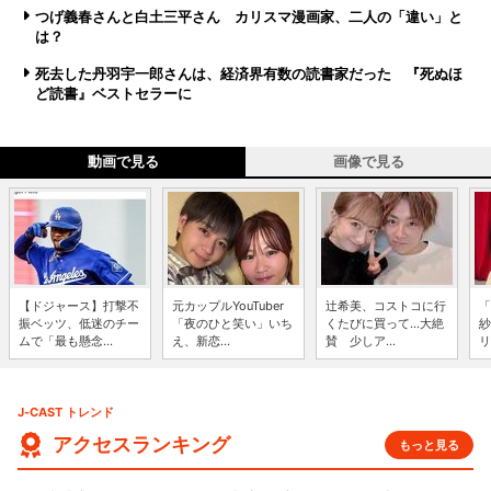
つげ義春さんと白土三平さん カリスマ漫画家、二人の「違い」と
は？
死去した丹羽宇一郎さんは、経済界有数の読書家だった 『死ぬほ
ど読書』ベストセラーに
動画で見る
画像で見る
【ドジャース】打撃不
元カップルYouTuber
辻希美、コストコに行
「
振ベッツ、低迷のチー
「夜のひと笑い」いち
くたびに買って...大絶
紗
ムで「最も懸念...
え、新恋...
賛 少しア...
リ
J-CAST トレンド
アクセスランキング
もっと見る