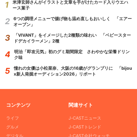
米津玄師さんがイラストと文章を手がけたカード入りウエハ
ース菓子
6つの調理メニューで揚げ物も温め直しもおいしく 「エアー
オーブン」
「VIVANT」をイメージした2種類の味わい 「ベビースター
ドデカイラーメン」2種
明治「即攻元気」初のグミ期間限定 さわやかな栄養ドリン
ク味
憧れの女優は小松菜奈、大阪の16歳がグランプリに 「bijou
x新人発掘オーディション2026」リポート
コンテンツ
関連サイト
ライフ
J-CASTニュース
グルメ
J-CASTトレンド
デジタル
J-CAST会社ウォッチ