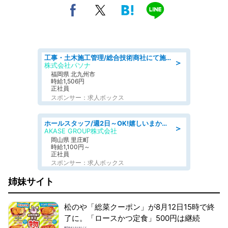
工事・土木施工管理/総合技術商社にて施工管理のお仕事/即日勤務可/車通勤可/工事・土木施工管理/生産・品質管理
＞
株式会社パソナ
福岡県 北九州市
時給1,506円
正社員
スポンサー：求人ボックス
ホールスタッフ/週2日～OK!嬉しいまかない付き/岡山県/浅口郡里庄町
＞
AKASE GROUP株式会社
岡山県 里庄町
時給1,100円～
正社員
スポンサー：求人ボックス
姉妹サイト
松のや「総菜クーポン」が8月12日15時で終
了に。「ロースかつ定食」500円は継続