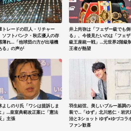
撃トレードの巨人・リチャー
井上尚弥は「フェザー級でも倒
、ソフトバンク・秋広優人の存
る」、今後見たいのは「フェザ
感薄れ...「他球団の方が出場機
級王座統一戦」...元世界2階級
ある」の声が
王者が熱望
林よしのり氏「ワシは提訴しま
羽生結弦、美しいブルー基調の
よ」...皇室典範改正案に「憲法
装で...「ゆず」北川悠仁・岩沢
反」主張
治と3ショット ゆず×ゆづコラ
ファン歓喜