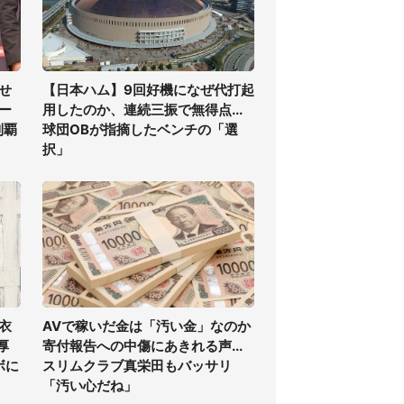
せ
【日本ハム】9回好機になぜ代打起
ー
用したのか、連続三振で無得点...
制覇
球団OBが指摘したベンチの「選
択」
衣
AVで稼いだ金は「汚い金」なのか
厚
寄付報告への中傷にあきれる声...
ボに
スリムクラブ真栄田もバッサリ
「汚い心だね」