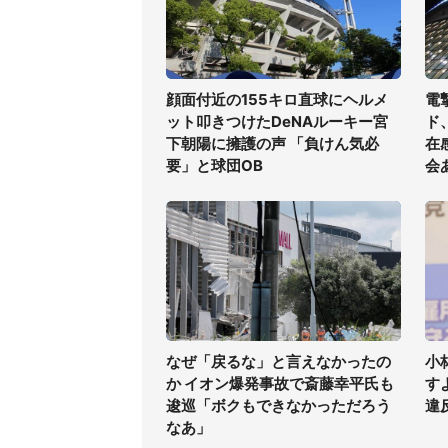
顔面付近の155キロ直球にヘルメ
電
ット叩きつけたDeNAルーキー宮
ド
下朝陽に擁護の声 「負けん気必
在
要」と球団OB
会
なぜ「戻るな」と言えなかったの
小
か イオン爆発事故で斎藤幸平氏も
す
逡巡「ボクもできなかっただろう
違
なあ」