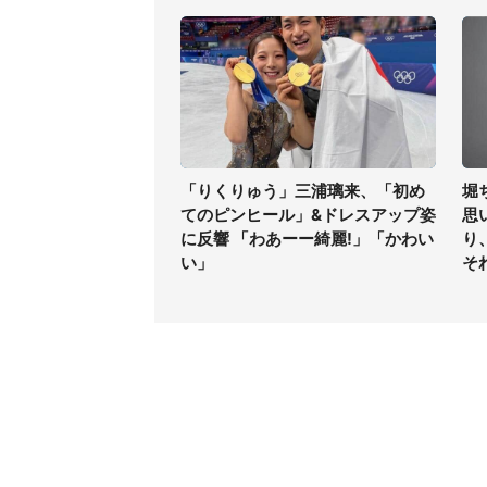
「りくりゅう」三浦璃来、「初め
堀
てのピンヒール」&ドレスアップ姿
思
に反響 「わあーー綺麗!」「かわい
り
い」
そ
コンテンツ
関連サ